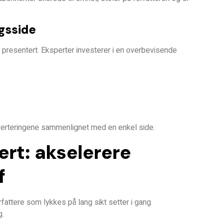
gsside
 presentert. Eksperter investerer i en
overbevisende
verteringene
sammenlignet med en enkel side.
ert: akselerere
f
rfattere som lykkes på lang sikt setter i gang
g.