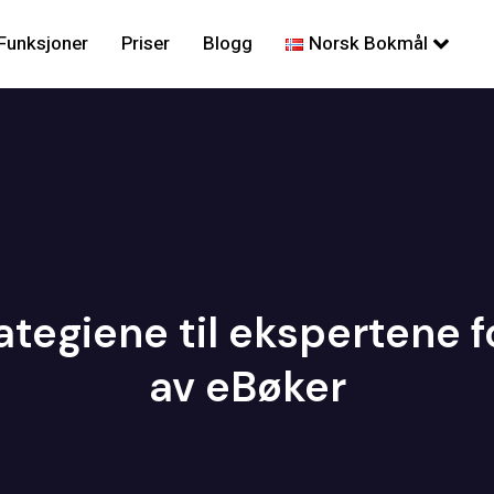
Funksjoner
Priser
Blogg
Norsk Bokmål
tegiene til ekspertene fo
av eBøker