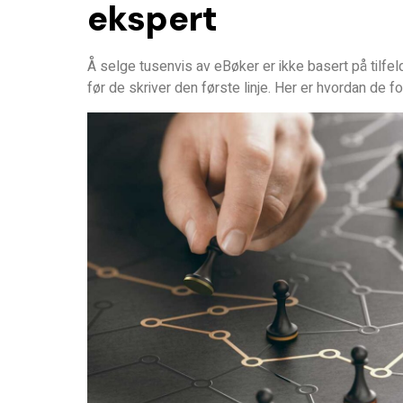
ekspert
Å selge tusenvis av eBøker er ikke basert på tilfel
før de skriver den første linje. Her er hvordan de