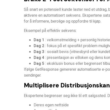
Så snart en potensiell kunde laster ned et utdrag, 
aktivere en
automatisert sekvens
. Ekspertene sats
for å informere, berolige og oppfordre til kjøp.
Eksempel på effektiv sekvens:
Dag 1
: velkomstmelding + personlig historie
Dag 2
: fokus på et spesifikt problem mulig
Dag 3
: sosialt bevis (vitnesbyrd eller kunde
Dag 4
: presentasjon av eBoken og dens kon
Dag 5
: eksklusiv bonus eller begrenset tilb
Ifølge GetResponse genererer automatiserte e-p
sendinger.
Multiplisere Distribusjonskan
Ekspertene begrenser seg ikke til ett salgssted. D
Deres egen nettside