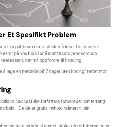
r Et Spesifikt Problem
 med
hva publikum deres ønsker å løse
. De studerer
tarer på YouTube for å identifisere presserende
 interessant, det må
oppfordre til handling
.
e å lage en nettside på 7 dager uten koding” rettet mot
ring
publikum. Succesfulle forfattere
forbereder sitt terreng
:
rbeid… De deler gratis innhold relatert til sin
abonnenter allerede til emnet,
stoler
på forfatteren og er