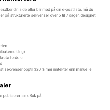
besøker din side eller blir med på din e-postliste, må du
er på strukturerte sekvenser over 5 til 7 dager, designet
heten
tilbakemelding)
krete fordeler
ud
ost sekvenser
opptil 320 % mer inntekter
enn manuelle
aler
e publiserer sin eBok på: