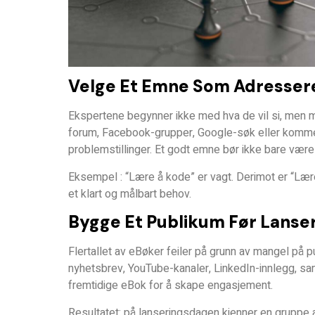
Velge Et Emne Som Adressere
Ekspertene begynner ikke med hva de vil si, men
forum, Facebook-grupper, Google-søk eller kommen
problemstillinger. Et godt emne bør ikke bare være
Eksempel
: “Lære å kode” er vagt. Derimot er “Lær
et klart og målbart behov.
Bygge Et Publikum Før Lanse
Flertallet av eBøker feiler på grunn av mangel på 
nyhetsbrev, YouTube-kanaler, LinkedIn-innlegg, sama
fremtidige eBok for å skape engasjement.
Resultatet: på lanseringsdagen kjenner en gruppe 