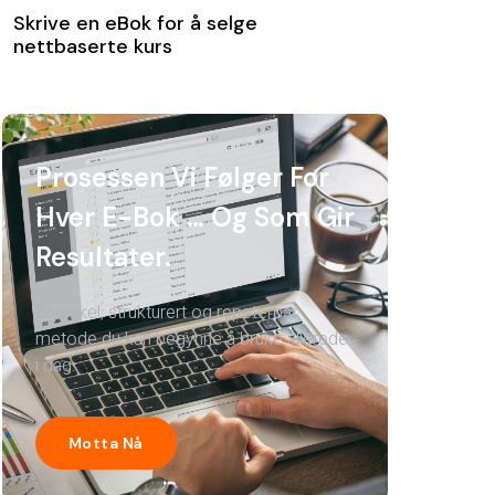
Skrive en eBok for å selge
nettbaserte kurs
Prosessen Vi Følger For
Hver E-Bok … Og Som Gir
Resultater.
En enkel, strukturert og repeterbar
metode du kan begynne å bruke allerede
i dag.
Motta Nå