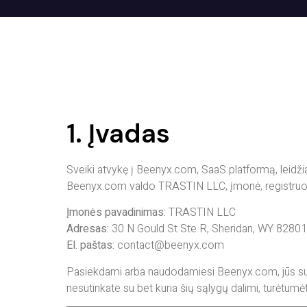
1. Įvadas
Sveiki atvykę į Beenyx.com, SaaS platformą, leidži
Beenyx.com valdo TRASTIN LLC, įmonė, registruota
Įmonės pavadinimas:
TRASTIN LLC
Adresas:
30 N Gould St Ste R, Sheridan, WY 82801,
El. paštas:
contact@beenyx.com
Pasiekdami arba naudodamiesi Beenyx.com, jūs suti
nesutinkate su bet kuria šių sąlygų dalimi, turėtu