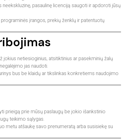
ekskluzinę, pasaulinę licenciją saugoti ir apdoroti jūsų
 programinės įrangos, prekių ženklų ir patentuotų
ribojimas
okius netiesioginius, atsitiktinius ar pasekminių žalų
egalėjimo jas naudoti.
inys bus be klaidų ar tikslinkas konkretiems naudojimo
ti prieigą prie mūsų paslaugų be jokio išankstinio
augų teikimo sąlygas.
uriuo metu atšaukę savo prenumeratą arba susisiekę su