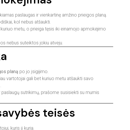
iamas paslaugas ir vienkartinę amžino prieigos planą.
škai, kol nebus atšaukti.
 kuriuo metu, o prieiga tęsis iki einamojo apmokėjimo
s nebus suteiktos jokiu atveju.
ka
gos planą
po jo įsigijimo.
u vartotojai gali bet kuriuo metu atšaukti savo
.
ar paslaugų sutrikimų, prašome susisiekti su mumis
osavybės teisės
ui, kuris jį kuria.