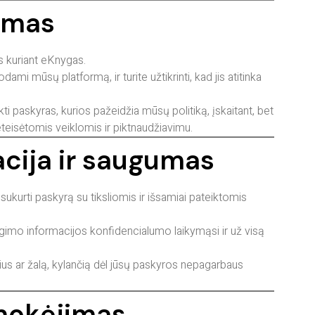
imas
us kuriant eKnygas.
dami mūsų platformą, ir turite užtikrinti, kad jis atitinka
i paskyras, kurios pažeidžia mūsų politiką, įskaitant, bet
neteisėtomis veiklomis ir piktnaudžiavimu.
acija ir saugumas
kurti paskyrą su tiksliomis ir išsamiai pateiktomis
ngimo informacijos konfidencialumo laikymąsi ir už visą
us ar žalą, kylančią dėl jūsų paskyros nepagarbaus
 mokėjimas