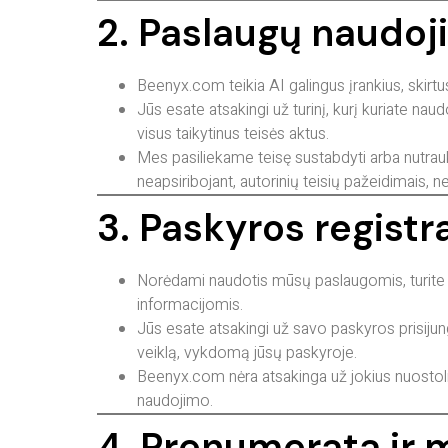
2. Paslaugų naudoj
Beenyx.com teikia AI galingus įrankius, skirt
Jūs esate atsakingi už turinį, kurį kuriate naudo
visus taikytinus teisės aktus.
Mes pasiliekame teisę sustabdyti arba nutraukt
neapsiribojant, autorinių teisių pažeidimais, 
3. Paskyros registr
Norėdami naudotis mūsų paslaugomis, turite su
informacijomis.
Jūs esate atsakingi už savo paskyros prisiju
veiklą, vykdomą jūsų paskyroje.
Beenyx.com nėra atsakinga už jokius nuostoli
naudojimo.
4. Prenumerata ir