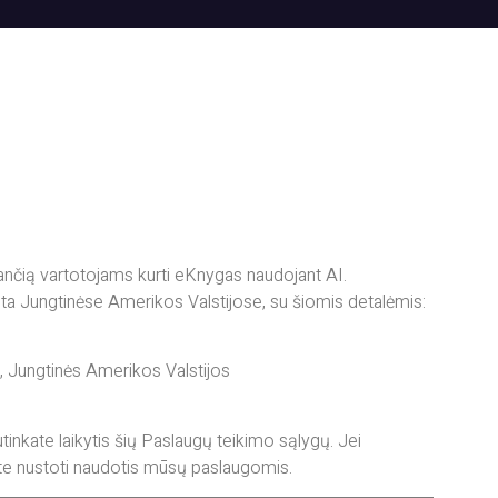
ančią vartotojams kurti eKnygas naudojant AI.
 Jungtinėse Amerikos Valstijose, su šiomis detalėmis:
 Jungtinės Amerikos Valstijos
nkate laikytis šių Paslaugų teikimo sąlygų. Jei
mėte nustoti naudotis mūsų paslaugomis.