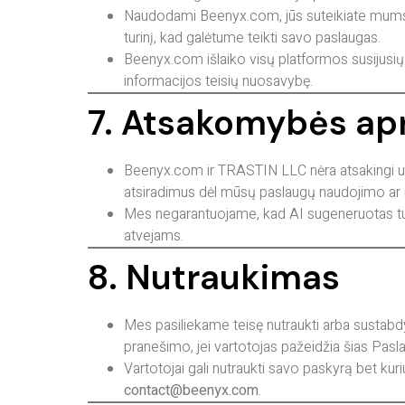
Naudodami Beenyx.com, jūs suteikiate mums ne
turinį, kad galėtume teikti savo paslaugas.
Beenyx.com išlaiko visų platformos susijusių
informacijos teisių nuosavybę.
7. Atsakomybės ap
Beenyx.com ir TRASTIN LLC nėra atsakingi už j
atsiradimus dėl mūsų paslaugų naudojimo ar n
Mes negarantuojame, kad AI sugeneruotas tur
atvejams.
8. Nutraukimas
Mes pasiliekame teisę nutraukti arba sustabdy
pranešimo, jei vartotojas pažeidžia šias Pasl
Vartotojai gali nutraukti savo paskyrą bet k
contact@beenyx.com
.