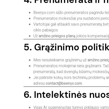
Beenyx.com siūlo prenumeratos pagrindu teik
Prenumeratos mokesčiai yra nustatomi periodi
Vartotojai gali atšaukti savo prenumeratą bet
ciklo pabaigos.
Už
amžino prieigos planą
jokios kompensacijo
5. Grąžinimo politi
Mes nesuteikiame grąžinimų už
amžino priei
Prenumeratos mokėjimai nėra grąžinami. Tačia
prenumeratą, kad išvengtų būsimų mokesčių
Jei patirsite kokių nors techninių problemų 
adresu
contact@beenyx.com
.
6. Intelektinės nu
Visas AI sugeneruotas turinys priklauso vartotoj