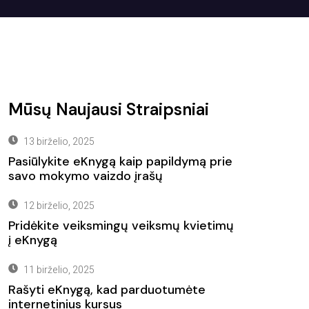
Mūsų Naujausi Straipsniai
13 birželio, 2025
Pasiūlykite eKnygą kaip papildymą prie
savo mokymo vaizdo įrašų
12 birželio, 2025
Pridėkite veiksmingų veiksmų kvietimų
į eKnygą
11 birželio, 2025
Rašyti eKnygą, kad parduotumėte
internetinius kursus