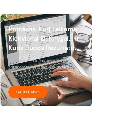
Procesas, Kurį Taikome
Kiekvienai El. Knygai... Ir
Kuris Duoda Rezultatų.
Paprastas, struktūruotas ir lengvai
pritaikomas metodas, kurį gali pradėti
naudoti jau šiandien.
Gauti Dabar