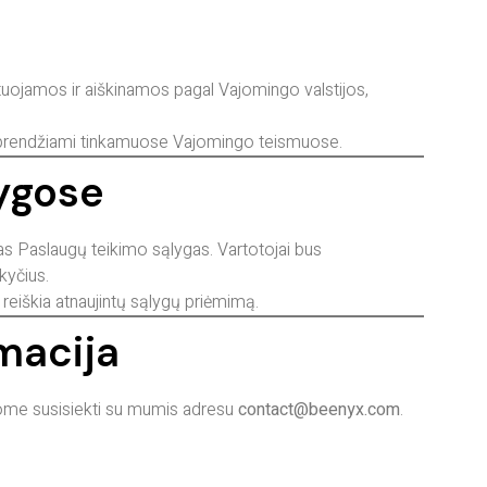
uojamos ir aiškinamos pagal Vajomingo valstijos,
s sprendžiami tinkamuose Vajomingo teismuose.
lygose
as Paslaugų teikimo sąlygas. Vartotojai bus
kyčius.
eiškia atnaujintų sąlygų priėmimą.
rmacija
ome susisiekti su mumis adresu
contact@beenyx.com
.