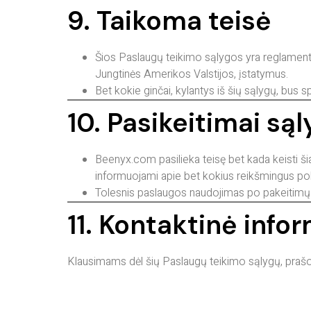
9. Taikoma teisė
Šios Paslaugų teikimo sąlygos yra reglament
Jungtinės Amerikos Valstijos, įstatymus.
Bet kokie ginčai, kylantys iš šių sąlygų, bu
10. Pasikeitimai są
Beenyx.com pasilieka teisę bet kada keisti ši
informuojami apie bet kokius reikšmingus po
Tolesnis paslaugos naudojimas po pakeitimų r
11. Kontaktinė info
Klausimams dėl šių Paslaugų teikimo sąlygų, praš