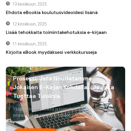
13 kesäkuun, 2025
Ehdota eBookia koulutusvideoidesi lisänä
12 kesäkuun, 2025
Lisää tehokkaita toimintakehotuksia e-kirjaan
11 kesäkuun, 2025
Kirjoita eBook myydäksesi verkkokursseja
Prosessi, Jota Noudatamme
Jokaisen E-Kirjan Kohdalla… Ja Joka
Tuottaa Tuloksia.
Yksinkertainen, selkeä ja toistettavissa oleva menetelmä,
jota voit alkaa käyttää jo tänään.