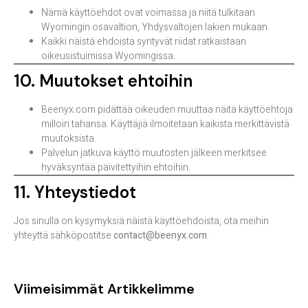
Nämä käyttöehdot ovat voimassa ja niitä tulkitaan
Wyomingin osavaltion, Yhdysvaltojen lakien mukaan.
Kaikki näistä ehdoista syntyvät riidat ratkaistaan
oikeusistuimissa Wyomingissa.
10. Muutokset ehtoihin
Beenyx.com pidättää oikeuden muuttaa näitä käyttöehtoja
milloin tahansa. Käyttäjiä ilmoitetaan kaikista merkittävistä
muutoksista.
Palvelun jatkuva käyttö muutosten jälkeen merkitsee
hyväksyntää päivitettyihin ehtoihin.
11. Yhteystiedot
Jos sinulla on kysymyksiä näistä käyttöehdoista, ota meihin
yhteyttä sähköpostitse
contact@beenyx.com
.
Viimeisimmät Artikkelimme