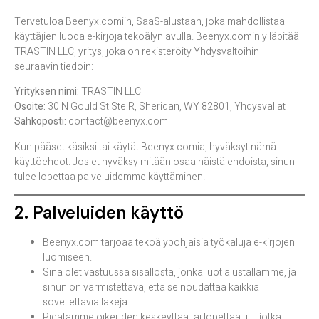
Tervetuloa Beenyx.comiin, SaaS-alustaan, joka mahdollistaa
käyttäjien luoda e-kirjoja tekoälyn avulla. Beenyx.comin ylläpitää
TRASTIN LLC, yritys, joka on rekisteröity Yhdysvaltoihin
seuraavin tiedoin:
Yrityksen nimi:
TRASTIN LLC
Osoite:
30 N Gould St Ste R, Sheridan, WY 82801, Yhdysvallat
Sähköposti:
contact@beenyx.com
Kun pääset käsiksi tai käytät Beenyx.comia, hyväksyt nämä
käyttöehdot. Jos et hyväksy mitään osaa näistä ehdoista, sinun
tulee lopettaa palveluidemme käyttäminen.
2. Palveluiden käyttö
Beenyx.com tarjoaa tekoälypohjaisia työkaluja e-kirjojen
luomiseen.
Sinä olet vastuussa sisällöstä, jonka luot alustallamme, ja
sinun on varmistettava, että se noudattaa kaikkia
sovellettavia lakeja.
Pidätämme oikeuden keskeyttää tai lopettaa tilit, jotka