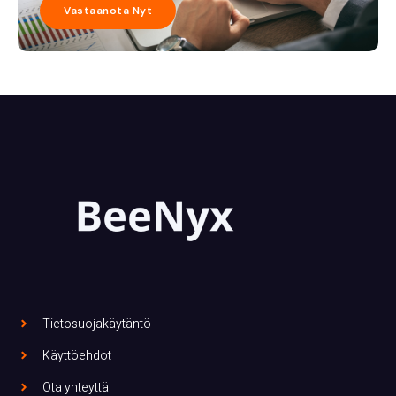
Vastaanota Nyt
Tietosuojakäytäntö
Käyttöehdot
Ota yhteyttä