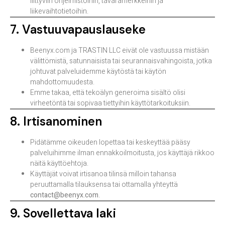
liittyviin ohjelmistoihin, tavaramerkkeihin ja
liikevaihtotietoihin.
7. Vastuuvapauslauseke
Beenyx.com ja TRASTIN LLC eivät ole vastuussa mistään
välittömistä, satunnaisista tai seurannaisvahingoista, jotka
johtuvat palveluidemme käytöstä tai käytön
mahdottomuudesta.
Emme takaa, että tekoälyn generoima sisältö olisi
virheetöntä tai sopivaa tiettyihin käyttötarkoituksiin.
8. Irtisanominen
Pidätämme oikeuden lopettaa tai keskeyttää pääsy
palveluihimme ilman ennakkoilmoitusta, jos käyttäjä rikkoo
näitä käyttöehtoja.
Käyttäjät voivat irtisanoa tilinsä milloin tahansa
peruuttamalla tilauksensa tai ottamalla yhteyttä
contact@beenyx.com
.
9. Sovellettava laki