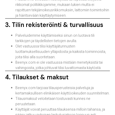
rikkomat politiikkojamme, mukaan lukien mutta ei
rajoittuen tekijänoikeusrikkomuksiin, laittomiin toimintoihin
ja häiritsevään käyttäytymiseen.
3. Tilin rekisteröinti & turvallisuus
Palveluidemme käyttämiseksi sinun on luotava tili
tarkkojen ja täydellisten tietojen avulla.
Olet vastuussa tilisi käyttäjätunnusten
luottamuksellisuuden ylläpidosta ja kaikista toiminnoista,
joita tilisi alla suoritetaan.
Beenyx.com ei ole vastuussa mistään menetyksistä tai
vahingoista, jotka johtuvat tilisi luvattomasta käytöstä.
4. Tilaukset & maksut
Beenyx.com tarjoaa tilausperusteisia palveluja ja
kertamaksullisen elinikäisen käyttöoikeuden suunnitelman.
Tilausmaksut veloitetaan toistuvasti kunnes ne
peruutetaan.
Käyttäjät voivat peruuttaa tilauksensa milloin tahansa, ja
pääsy jatkuu nykyisen laskutusjakson loppuun asti.