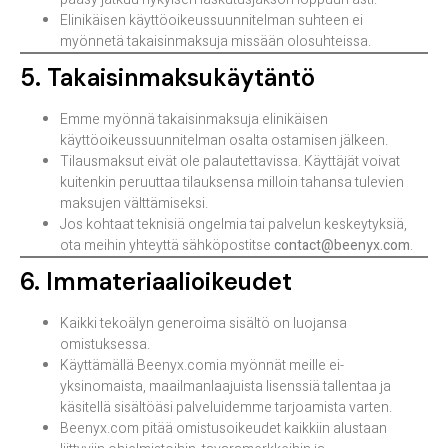
Elinikäisen käyttöoikeussuunnitelman suhteen ei
myönnetä takaisinmaksuja missään olosuhteissa.
5. Takaisinmaksukäytäntö
Emme myönnä takaisinmaksuja elinikäisen
käyttöoikeussuunnitelman osalta ostamisen jälkeen.
Tilausmaksut eivät ole palautettavissa. Käyttäjät voivat
kuitenkin peruuttaa tilauksensa milloin tahansa tulevien
maksujen välttämiseksi.
Jos kohtaat teknisiä ongelmia tai palvelun keskeytyksiä,
ota meihin yhteyttä sähköpostitse
contact@beenyx.com
.
6. Immateriaalioikeudet
Kaikki tekoälyn generoima sisältö on luojansa
omistuksessa.
Käyttämällä Beenyx.comia myönnät meille ei-
yksinomaista, maailmanlaajuista lisenssiä tallentaa ja
käsitellä sisältöäsi palveluidemme tarjoamista varten.
Beenyx.com pitää omistusoikeudet kaikkiin alustaan