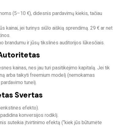
noms (5–10 €), didesnis pardavimų kiekis, tačiau
ūs kainai, jei turinys siūlo aiškią sprendimą. 29 € ar net
tinos.
imo brandumu
ir jūsų tikslinės auditorijos lūkesčiais.
Autoritetas
tesnes kainas, nes jau turi
pasitikėjimo kapitalą
. Jei tik
iną arba taikyti
freemium modelį
(nemokamas
pardavimo tunelį.
ėtas Svertas
enkstinės efekto).
padidina konversijos rodiklį.
 suteikia įtvirtinimo efektą (“kiek jūs būtumėte