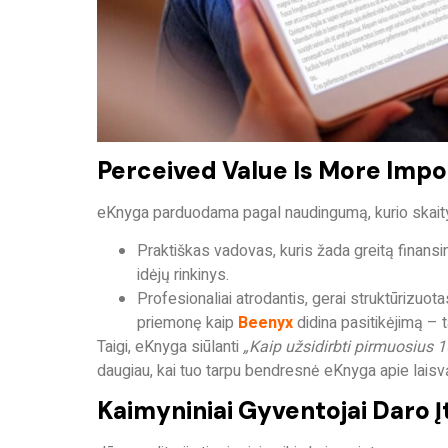
Perceived Value Is More Impo
eKnyga parduodama pagal
naudingumą, kurio skaity
Praktiškas vadovas, kuris žada greitą finansi
idėjų rinkinys.
Profesionaliai atrodantis, gerai struktūrizuot
priemonę kaip
Beenyx
didina pasitikėjimą – tai
Taigi, eKnyga siūlanti
„Kaip užsidirbti pirmuosius 1
daugiau, kai tuo tarpu bendresnė eKnyga apie lai
Kaimyniniai Gyventojai Daro Į