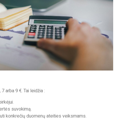
 7 arba 9 €. Tai leidžia :
rkėjui.
 vertės suvokimą.
uti konkrečių duomenų
ateities veiksmams.