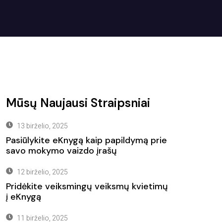
Mūsų Naujausi Straipsniai
13 birželio, 2025
Pasiūlykite eKnygą kaip papildymą prie
savo mokymo vaizdo įrašų
12 birželio, 2025
Pridėkite veiksmingų veiksmų kvietimų
į eKnygą
11 birželio, 2025