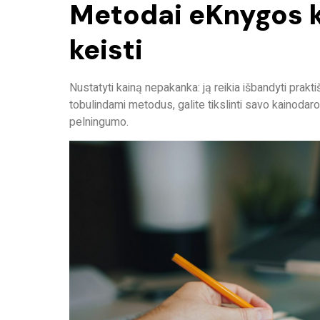
Metodai eKnygos ka
keisti
Nustatyti kainą nepakanka: ją reikia
išbandyti prakti
tobulindami metodus, galite tikslinti savo kainodaros
pelningumo.