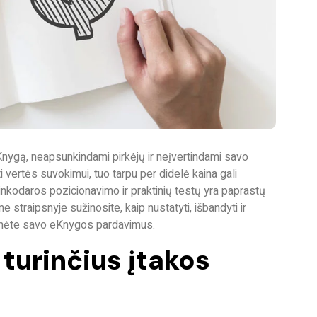
nygą, neapsunkindami pirkėjų ir neįvertindami savo
vertės suvokimui, tuo tarpu per didelė kaina gali
rinkodaros pozicionavimo ir praktinių testų yra paprastų
e straipsnyje sužinosite, kaip nustatyti, išbandyti ir
ntumėte savo eKnygos pardavimus.
 turinčius įtakos