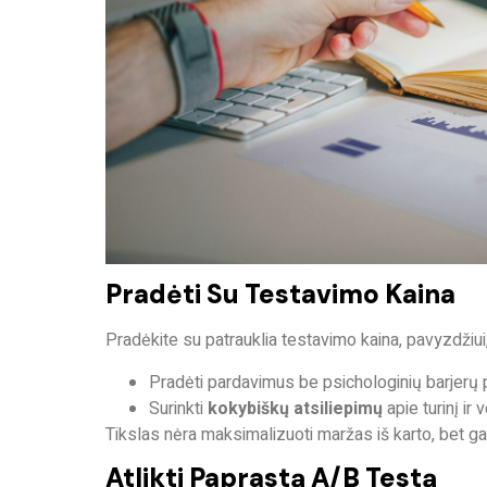
Pradėti Su Testavimo Kaina
Pradėkite su
patrauklia testavimo kaina
, pavyzdžiui,
Pradėti pardavimus be psichologinių barjerų pi
Surinkti
kokybiškų atsiliepimų
apie turinį ir
Tikslas nėra maksimalizuoti maržas iš karto, bet
ga
Atlikti Paprastą A/B Testą