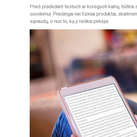
Prieš pradedant testuoti ar koreguoti kainą, būtina
suvokimui. Priešingai nei fiziniai produktai, skait
sąnaudų, o nuo to,
ką ji
reiškia pirkėjui.