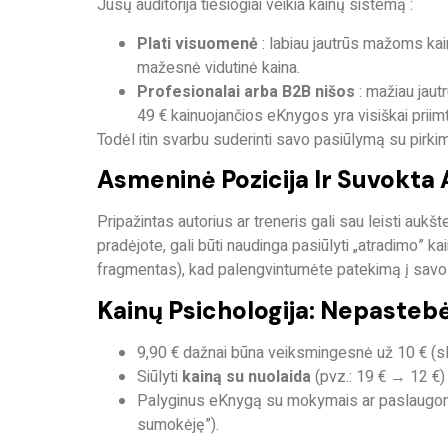
Jūsų auditorija tiesiogiai veikia kainų sistemą :
Plati visuomenė
: labiau jautrūs mažoms kai
mažesnė vidutinė kaina.
Profesionalai arba B2B nišos
: mažiau jautr
49 € kainuojančios eKnygos yra visiškai priim
Todėl itin svarbu suderinti savo pasiūlymą su
pirk
Asmeninė Pozicija Ir Suvokta 
Pripažintas autorius ar treneris gali sau leisti aukš
pradėjote, gali būti naudinga pasiūlyti „atradimo” ka
fragmentas), kad palengvintumėte patekimą į savo 
Kainų Psichologija: Nepasteb
9,90 € dažnai būna veiksmingesnė už 10 € (sl
Siūlyti
kainą su nuolaida
(pvz.: 19 € → 12 €) 
Palyginus eKnygą su mokymais ar paslaugomis
sumokėję”).