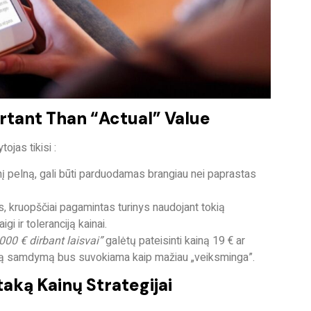
rtant Than “actual” Value
tojas tikisi
:
nį pelną, gali būti parduodamas brangiau nei paprastas
as, kruopščiai pagamintas turinys naudojant tokią
gi ir toleranciją kainai.
000 € dirbant laisvai”
galėtų pateisinti kainą 19 € ar
svą samdymą bus suvokiama kaip mažiau „veiksminga”.
taką Kainų Strategijai