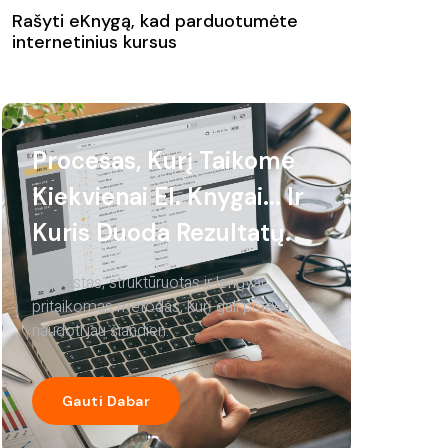
Rašyti eKnygą, kad parduotumėte
internetinius kursus
Procesas, Kurį Taikome
Kiekvienai El. Knygai... Ir
Kuris Duoda Rezultatų.
Paprastas, struktūruotas ir lengvai
pritaikomas metodas, kurį gali pradėti
naudoti jau šiandien.
Gauti Dabar