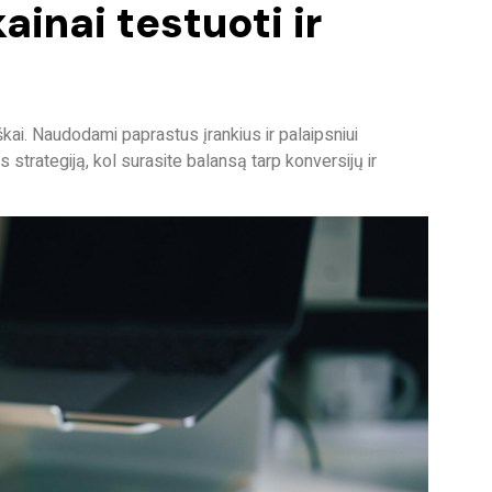
inai testuoti ir
škai
. Naudodami paprastus įrankius ir palaipsniui
 strategiją, kol surasite balansą tarp konversijų ir