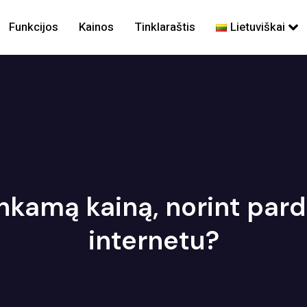
Funkcijos
Kainos
Tinklaraštis
Lietuviškai
inkamą kainą, norint par
internetu?