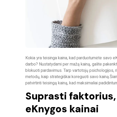
Kokia yra teisinga kaina, kad parduotumėte savo eK
darbo? Nustatydami per mažą kainą, galite pakenkti 
blokuoti pardavimus. Tarp vartotojų psichologijos, 
metodų, kaip strategiškai koreguoti savo kainą.
Šiam
patvirtinti teisingą kainą, kad maksimaliai padidi
Suprasti faktorius,
eKnygos kainai