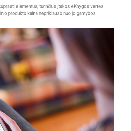
 suprasti elementus, turinčius įtakos eKnygos vertės
meninio produkto kaina nepriklauso nuo jo gamybos