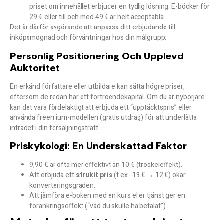
priset om innehållet erbjuder en tydlig lösning. E-böcker för
29 € eller till och med 49 € är helt acceptabla.
Det är därför avgörande att anpassa ditt erbjudande till
inköpsmognad
och förväntningar hos din målgrupp.
Personlig Positionering Och Upplevd
Auktoritet
En erkänd författare eller utbildare kan sätta högre priser,
eftersom de redan har ett
förtroendekapital
. Om du är nybörjare
kan det vara fördelaktigt att erbjuda ett “upptäcktspris” eller
använda
freemium-modellen
(gratis utdrag) för att underlätta
inträdet i din försäljningstratt.
Priskykologi: En Underskattad Faktor
9,90 € är ofta mer effektivt än 10 € (tröskeleffekt).
Att erbjuda ett
strukit pris
(t.ex.: 19 € → 12 €) ökar
konverteringsgraden.
Att jämföra e-boken med en kurs eller tjänst ger en
förankringseffekt (“vad du skulle ha betalat”).