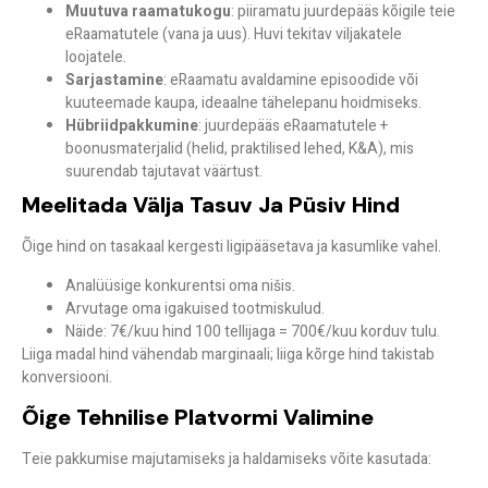
Muutuva raamatukogu
: piiramatu juurdepääs kõigile teie
eRaamatutele (vana ja uus). Huvi tekitav viljakatele
loojatele.
Sarjastamine
: eRaamatu avaldamine episoodide või
kuuteemade kaupa, ideaalne tähelepanu hoidmiseks.
Hübriidpakkumine
: juurdepääs eRaamatutele +
boonusmaterjalid (helid, praktilised lehed, K&A), mis
suurendab tajutavat väärtust.
Meelitada Välja Tasuv Ja Püsiv Hind
Õige hind on tasakaal kergesti ligipääsetava ja kasumlike vahel.
Analüüsige konkurentsi oma nišis.
Arvutage oma igakuised tootmiskulud.
Näide: 7€/kuu hind 100 tellijaga = 700€/kuu korduv tulu.
Liiga madal hind vähendab marginaali; liiga kõrge hind takistab
konversiooni.
Õige Tehnilise Platvormi Valimine
Teie pakkumise majutamiseks ja haldamiseks võite kasutada: