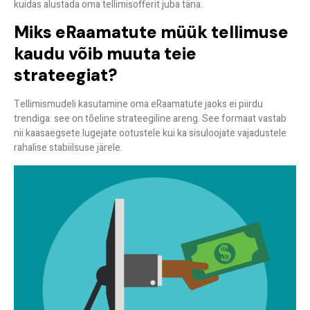
kuidas alustada oma tellimisofferit juba täna.
Miks eRaamatute müük tellimuse
kaudu võib muuta teie
strateegiat?
Tellimismudeli kasutamine oma eRaamatute jaoks ei piirdu
trendiga: see on tõeline strateegiline areng. See formaat vastab
nii kaasaegsete lugejate ootustele kui ka sisuloojate vajadustele
rahalise stabiilsuse järele.