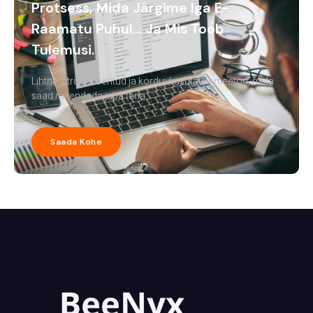
Protsess, Mida Järgime Iga E-
Raamatu Puhul… Ja Mis Toob
Tulemusi.
Lihtne, struktureeritud ja korduvkasutatav meetod, mida
saad rakendada juba täna.
Saada Kohe