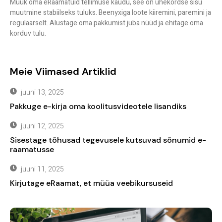
Müük oma eRaamatuid tellimuse kaudu, see on ühekordse sisu
muutmine stabiilseks tuluks. Beenyxiga loote kiiremini, paremini ja
regulaarselt. Alustage oma pakkumist juba nüüd ja ehitage oma
korduv tulu.
Meie Viimased Artiklid
juuni 13, 2025
Pakkuge e-kirja oma koolitusvideotele lisandiks
juuni 12, 2025
Sisestage tõhusad tegevusele kutsuvad sõnumid e-
raamatusse
juuni 11, 2025
Kirjutage eRaamat, et müüa veebikursuseid