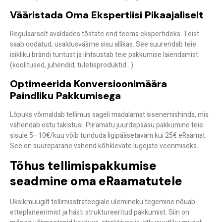
Vääristada Oma Ekspertiisi Pikaajaliselt
Regulaarselt avaldades tõstate end
teema ekspertideks
. Teist
saab oodatud, usaldusväärne sisu allikas. See suurendab teie
isikliku brändi tuntust ja lihtsustab teie pakkumise laiendamist
(koolitused, juhendid, tuletisproduktid…).
Optimeerida Konversioonimäära
Paindliku Pakkumisega
Lõpuks võimaldab tellimus sageli
madalamat sisenemishinda
, mis
vähendab ostu takistusi. Piiramatu juurdepääsu pakkumine teie
sisule 5–10€/kuu võib tunduda ligipääsetavam kui 25€ eRaamat.
See on suurepärane vahend kõhklevate lugejate veenmiseks.
Tõhus tellimispakkumise
seadmine oma eRaamatutele
Üksikmüügilt tellimisstrateegiale ülemineku tegemine nõuab
etteplaneerimist ja hästi struktureeritud pakkumist. Siin on