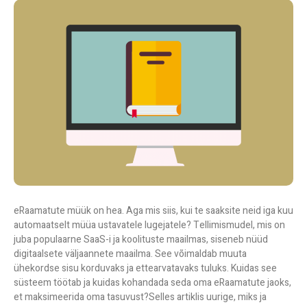
eRaamatute müük on hea. Aga mis siis, kui te saaksite neid iga kuu
automaatselt müüa ustavatele lugejatele? Tellimismudel, mis on
juba populaarne SaaS-i ja koolituste maailmas, siseneb nüüd
digitaalsete väljaannete maailma. See võimaldab muuta
ühekordse sisu korduvaks ja ettearvatavaks tuluks. Kuidas see
süsteem töötab ja kuidas kohandada seda oma eRaamatute jaoks,
et maksimeerida oma tasuvust?
Selles artiklis uurige, miks ja