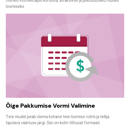
mõned võtmeetapid korduva, atraktiivse ja jätkusuutliku mudeli
loomiseks.
Õige Pakkumise Vormi Valimine
Teie mudel peab olema kohane teie loomise rütmi ja tellija
tajutava väärtuse järgi. Siin on kolm tõhusat formaati: