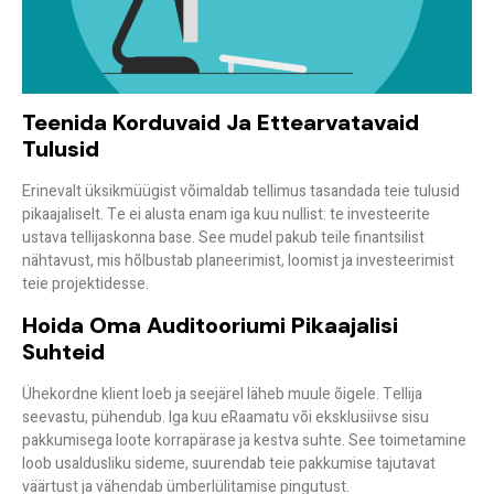
Teenida Korduvaid Ja Ettearvatavaid
Tulusid
Erinevalt üksikmüügist võimaldab tellimus
tasandada teie tulusid
pikaajaliselt. Te ei alusta enam iga kuu nullist: te investeerite
ustava tellijaskonna base. See mudel pakub teile finantsilist
nähtavust, mis hõlbustab planeerimist, loomist ja investeerimist
teie projektidesse.
Hoida Oma Auditooriumi Pikaajalisi
Suhteid
Ühekordne klient loeb ja seejärel läheb muule õigele. Tellija
seevastu, pühendub. Iga kuu eRaamatu või eksklusiivse sisu
pakkumisega loote
korrapärase ja kestva suhte
. See toimetamine
loob usaldusliku sideme, suurendab teie pakkumise tajutavat
väärtust ja vähendab ümberlülitamise pingutust.