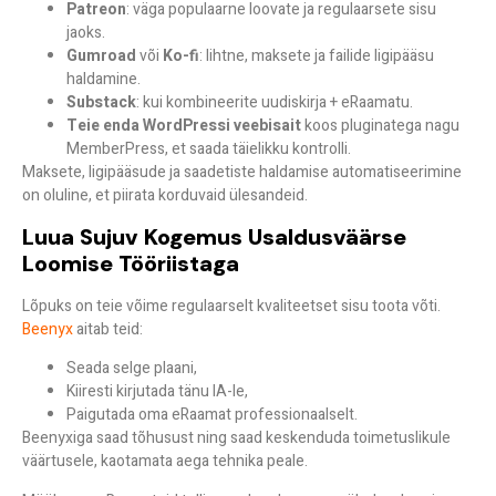
Patreon
: väga populaarne loovate ja regulaarsete sisu
jaoks.
Gumroad
või
Ko-fi
: lihtne, maksete ja failide ligipääsu
haldamine.
Substack
: kui kombineerite uudiskirja + eRaamatu.
Teie enda WordPressi veebisait
koos pluginatega nagu
MemberPress, et saada täielikku kontrolli.
Maksete, ligipääsude ja saadetiste haldamise automatiseerimine
on oluline, et piirata korduvaid ülesandeid.
Luua Sujuv Kogemus Usaldusväärse
Loomise Tööriistaga
Lõpuks on teie võime regulaarselt kvaliteetset sisu toota võti.
Beenyx
aitab teid:
Seada selge plaani,
Kiiresti kirjutada tänu IA-le,
Paigutada oma eRaamat professionaalselt.
Beenyxiga saad tõhusust ning saad keskenduda toimetuslikule
väärtusele, kaotamata aega tehnika peale.