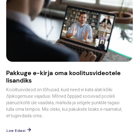
Pakkuge e-kirja oma koolitusvideotele
lisandiks
Koolitusvideod on tõhusad, kuid need ei kata alati kõiki
õpikogemuse vajadusi. Mõned õppijad soovivad pooleli
jäänud kohti üle vaadata, märkida ja selgele punktile tagasi
tulla oma tempos. Mis oleks, kui pakuksite lisaks e-raamatut,
et tugevdada oma...
Loe Edasi