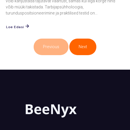
võib kahjustada tajutavat väärtust, samas kui liiga kõrge hind
võib müüki takistada. Tarbijapsühholoogia,
turunduspositsioneerimine ja praktilised testid on...
Loe Edasi
Previous
Next