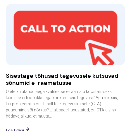
Sisestage tõhusad tegevusele kutsuvad
sõnumid e-raamatusse
Olete kulutanud aega kvaliteetse e-raamatu koostamiseks,
kuid see ei too klikke ega konkreetseid tegevusi? Aga mis siis,
kui probleemiks on lihtsalt teie tegevuskutsete (CTA)
puudumine või nõrkus? Liialt sageli unustatud, on CTA-d siiski
hädavajalikud, et muuta...
Loe Edasi