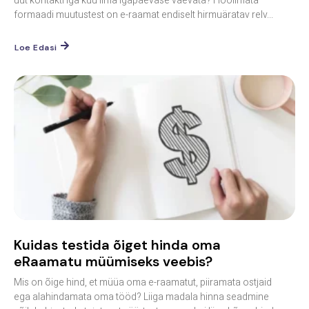
uut kontakti iga kuu ilma igapäevase vaevata? Hoolimata
formaadi muutustest on e-raamat endiselt hirmuäratav relv...
Loe Edasi
Kuidas testida õiget hinda oma
eRaamatu müümiseks veebis?
Mis on õige hind, et müüa oma e-raamatut, piiramata ostjaid
ega alahindamata oma tööd? Liiga madala hinna seadmine