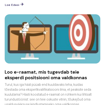
Loe Edasi
Loo e-raamat, mis tugevdab teie
eksperdi positsiooni oma valdkonnas
Turul, kus iga hääl püüab end kuuldavaks teha, kuidas
tõestada oma ekspertkvalifikatsiooni ilma, et peaksite seda
kuulutama? Hästi koostatud e-raamat on rohkem kui lihtsalt
turundustööriist: see on teie oskuste vitriin, tõukejõud oma
usaldusväärsuse kindlustamiseks oma valdkonnas....