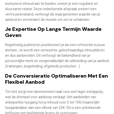
exclusieve inhoud aan te bieden, creëer je een
reguliere en
duurzame relatie
. Deze redactionele afspraak creëert een
vertrouwensband, verhoogt de waargenomen waarde van je
aanbod en vermindert de moeite om om te schakelen.
Je Expertise Op Lange Termijn Waarde
Geven
Regelmatig publiceren positioneert je als een
referentie in jouw
domein
. Je wordt een verwachte, geloofwaardige inhoudsbron
en dus aanbevolen. Dit verhoogt de bekendheid van je
persoonlijke merk en vergemakkelijkt de uitbreiding van je aanbod
(trainingen, begeleiding, afgeleide producten…).
De Conversieratio Optimaliseren Met Een
Flexibel Aanbod
Tot slot zorgt een abonnement vaak voor een
lager instapprijs
,
wat de drempel voor aankoop verlaagt. Het aanbieden van
onbeperkte toegang tot je inhoud voor 5 tot 10€/maand lijkt
toegankelijker dan een eBook van 25€. Dit is een uitstekende
hefboom om twijfelende lezers te overtuigen.