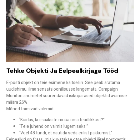
Tehke Objekti Ja Eelpealkirjaga Tööd
E-posti objekt on teie esimene kaitseliin. See peab äratama
uudishimu, ilma sensatsioonilisusse langemata. Campaign
Monitori andmetel suurendavad isikupärased objektid avamise
määra 26%.
Mõned toimivad valemid:
“Kuidas, kui saaksite müüa oma teadlikkust?”
“Teie juhend on valmis lugemiseks.”
“Veel 48 tundi, et nautida seda erilist pakkumist.”
Eelpealkiri
on fraas, mis kuvatakse otse objekti järel postkastis.