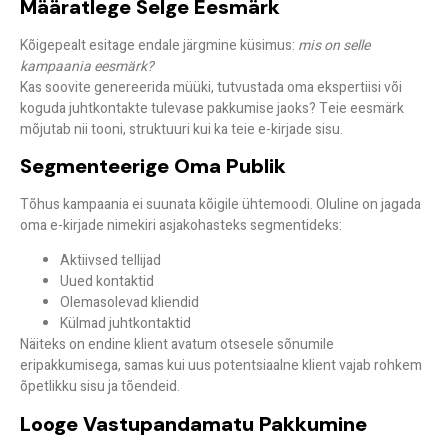
Määratlege Selge Eesmärk
Kõigepealt esitage endale järgmine küsimus:
mis on selle
kampaania eesmärk?
Kas soovite genereerida müüki, tutvustada oma ekspertiisi või
koguda juhtkontakte tulevase pakkumise jaoks? Teie eesmärk
mõjutab nii tooni, struktuuri kui ka teie e-kirjade sisu.
Segmenteerige Oma Publik
Tõhus kampaania ei suunata kõigile ühtemoodi. Oluline on jagada
oma e-kirjade nimekiri asjakohasteks segmentideks:
Aktiivsed tellijad
Uued kontaktid
Olemasolevad kliendid
Külmad juhtkontaktid
Näiteks on endine klient avatum otsesele sõnumile
eripakkumisega, samas kui uus potentsiaalne klient vajab rohkem
õpetlikku sisu ja tõendeid.
Looge Vastupandamatu Pakkumine