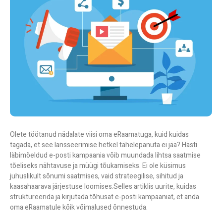
Olete töötanud nädalate viisi oma eRaamatuga, kuid kuidas
tagada, et see lansseerimise hetkel tähelepanuta ei jää? Hästi
läbimõeldud e-posti kampaania võib muundada lihtsa saatmise
tõeliseks nähtavuse ja müügi tõukamiseks. Ei ole küsimus
juhuslikult sõnumi saatmises, vaid strateegilise, sihitud ja
kaasahaarava järjestuse loomises.
Selles artiklis uurite, kuidas
struktureerida ja kirjutada tõhusat e-posti kampaaniat, et anda
oma eRaamatule kõik võimalused õnnestuda.