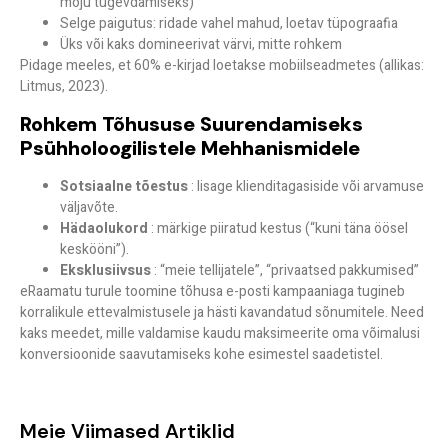
mõju tugevdamiseks)
Selge paigutus: ridade vahel mahud, loetav tüpograafia
Üks või kaks domineerivat värvi, mitte rohkem
Pidage meeles, et
60% e-kirjad loetakse mobiilseadmetes
(allikas:
Litmus, 2023).
Rohkem Tõhususe Suurendamiseks
Psühholoogilistele Mehhanismidele
Sotsiaalne tõestus
: lisage klienditagasiside või arvamuse
väljavõte.
Hädaolukord
: märkige piiratud kestus (“kuni täna öösel
keskööni”).
Eksklusiivsus
: “meie tellijatele”, “privaatsed pakkumised”
eRaamatu turule toomine tõhusa e-posti kampaaniaga tugineb
korralikule ettevalmistusele ja hästi kavandatud sõnumitele. Need
kaks meedet, mille valdamise kaudu maksimeerite oma võimalusi
konversioonide saavutamiseks kohe esimestel saadetistel.
Meie Viimased Artiklid