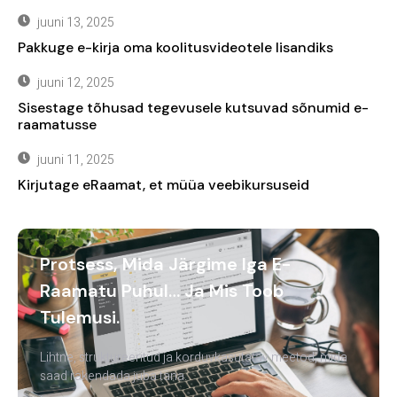
juuni 13, 2025
Pakkuge e-kirja oma koolitusvideotele lisandiks
juuni 12, 2025
Sisestage tõhusad tegevusele kutsuvad sõnumid e-
raamatusse
juuni 11, 2025
Kirjutage eRaamat, et müüa veebikursuseid
Protsess, Mida Järgime Iga E-
Raamatu Puhul… Ja Mis Toob
Tulemusi.
Lihtne, struktureeritud ja korduvkasutatav meetod, mida
saad rakendada juba täna.