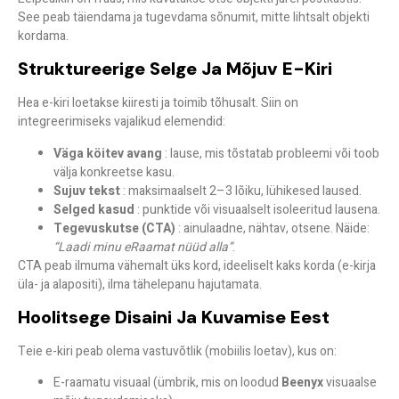
See peab täiendama ja tugevdama sõnumit, mitte lihtsalt objekti
kordama.
Struktureerige Selge Ja Mõjuv E-Kiri
Hea e-kiri loetakse kiiresti ja toimib tõhusalt. Siin on
integreerimiseks vajalikud elemendid:
Väga köitev avang
: lause, mis tõstatab probleemi või toob
välja konkreetse kasu.
Sujuv tekst
: maksimaalselt 2–3 lõiku, lühikesed laused.
Selged kasud
: punktide või visuaalselt isoleeritud lausena.
Tegevuskutse (CTA)
: ainulaadne, nähtav, otsene. Näide:
“Laadi minu eRaamat nüüd alla”
.
CTA peab ilmuma vähemalt üks kord, ideeliselt kaks korda (e-kirja
üla- ja alapositi), ilma tähelepanu hajutamata.
Hoolitsege Disaini Ja Kuvamise Eest
Teie e-kiri peab olema vastuvõtlik (mobiilis loetav), kus on:
E-raamatu visuaal (ümbrik, mis on loodud
Beenyx
visuaalse