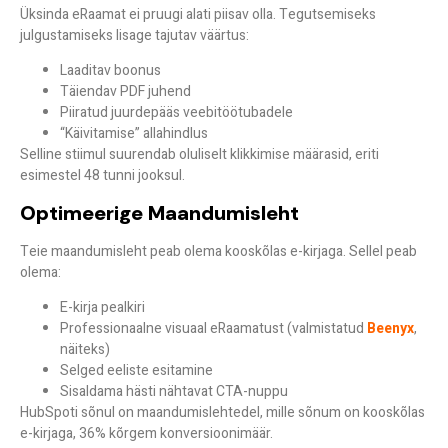
Üksinda eRaamat ei pruugi alati piisav olla. Tegutsemiseks
julgustamiseks lisage tajutav väärtus:
Laaditav boonus
Täiendav PDF juhend
Piiratud juurdepääs veebitöötubadele
“Käivitamise” allahindlus
Selline stiimul suurendab oluliselt klikkimise määrasid, eriti
esimestel 48 tunni jooksul.
Optimeerige Maandumisleht
Teie maandumisleht peab olema kooskõlas e-kirjaga. Sellel peab
olema:
E-kirja pealkiri
Professionaalne visuaal eRaamatust (valmistatud
Beenyx
,
näiteks)
Selged eeliste esitamine
Sisaldama hästi nähtavat CTA-nuppu
HubSpoti sõnul on maandumislehtedel, mille sõnum on kooskõlas
e-kirjaga, 36% kõrgem konversioonimäär.