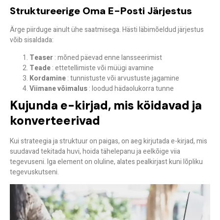
Struktureerige Oma E-Posti Järjestus
Ärge piirduge ainult ühe saatmisega. Hästi läbimõeldud järjestus
võib sisaldada:
Teaser
: mõned päevad enne lansseerimist
Teade
: ettetellimiste või müügi avamine
Kordamine
: tunnistuste või arvustuste jagamine
Viimane võimalus
: loodud hädaolukorra tunne
Kujunda e-kirjad, mis köidavad ja
konverteerivad
Kui strateegia ja struktuur on paigas, on aeg kirjutada e-kirjad, mis
suudavad tekitada huvi, hoida tähelepanu ja eelkõige viia
tegevuseni. Iga element on oluline, alates pealkirjast kuni lõpliku
tegevuskutseni.