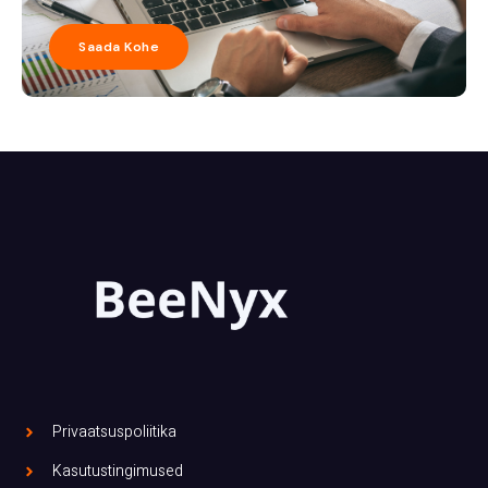
Saada Kohe
Privaatsuspoliitika
Kasutustingimused