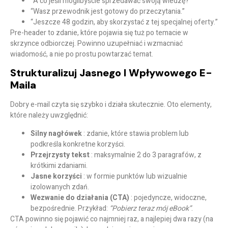
“A co jeśli moglibyście sprzedawać swoją wiedzę?”
“Wasz przewodnik jest gotowy do przeczytania.”
“Jeszcze 48 godzin, aby skorzystać z tej specjalnej oferty.”
Pre-header
to zdanie, które pojawia się tuż po temacie w
skrzynce odbiorczej. Powinno uzupełniać i wzmacniać
wiadomość, a nie po prostu powtarzać temat.
Strukturalizuj Jasnego I Wpływowego E-
Maila
Dobry e-mail czyta się szybko i działa skutecznie. Oto elementy,
które należy uwzględnić:
Silny nagłówek
: zdanie, które stawia problem lub
podkreśla konkretne korzyści.
Przejrzysty tekst
: maksymalnie 2 do 3 paragrafów, z
krótkimi zdaniami.
Jasne korzyści
: w formie punktów lub wizualnie
izolowanych zdań.
Wezwanie do działania (CTA)
: pojedyncze, widoczne,
bezpośrednie. Przykład:
“Pobierz teraz mój eBook”
.
CTA powinno się pojawić co najmniej raz, a najlepiej dwa razy (na