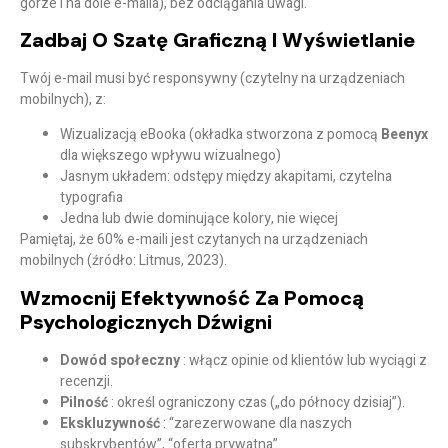
górze i na dole e-maila), bez odciągania uwagi.
Zadbaj O Szatę Graficzną I Wyświetlanie
Twój e-mail musi być responsywny (czytelny na urządzeniach
mobilnych), z:
Wizualizacją eBooka (okładka stworzona z pomocą
Beenyx
dla większego wpływu wizualnego)
Jasnym układem: odstępy między akapitami, czytelna
typografia
Jedna lub dwie dominujące kolory, nie więcej
Pamiętaj, że
60% e-maili jest czytanych na urządzeniach
mobilnych
(źródło: Litmus, 2023).
Wzmocnij Efektywność Za Pomocą
Psychologicznych Dźwigni
Dowód społeczny
: włącz opinie od klientów lub wyciągi z
recenzji.
Pilność
: określ ograniczony czas („do północy dzisiaj”).
Ekskluzywność
: “zarezerwowane dla naszych
subskrybentów”, “oferta prywatna”