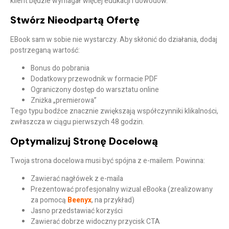
klient będzie wymagał więcej edukacji i dowodów.
Stwórz Nieodpartą Ofertę
EBook sam w sobie nie wystarczy. Aby skłonić do działania, dodaj
postrzeganą wartość:
Bonus do pobrania
Dodatkowy przewodnik w formacie PDF
Ograniczony dostęp do warsztatu online
Zniżka „premierowa”
Tego typu bodźce znacznie zwiększają współczynniki klikalności,
zwłaszcza w ciągu pierwszych 48 godzin.
Optymalizuj Stronę Docelową
Twoja strona docelowa musi być spójna z e-mailem. Powinna:
Zawierać nagłówek z e-maila
Prezentować profesjonalny wizual eBooka (zrealizowany
za pomocą
Beenyx
, na przykład)
Jasno przedstawiać korzyści
Zawierać dobrze widoczny przycisk CTA