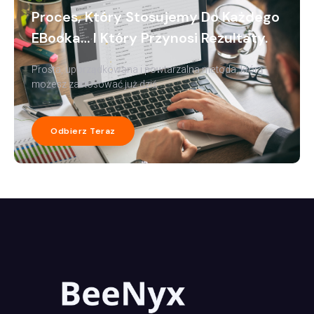
Proces, Który Stosujemy Do Każdego
EBooka… I Który Przynosi Rezultaty.
Prosta, uporządkowana i powtarzalna metoda, którą
możesz zastosować już dziś.
Odbierz Teraz