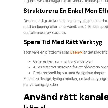
organiserar sina dagar för att vinna 2 timmar per d
Strukturera En Enkel Men Eff
Det är onödigt att komplicera: en tydlig plan med tr
med en lösning eller en användbar idé. En bra uppd
uppfattningen av expertis.
Spara Tid Med Rätt Verktyg
Tack vare en plattform som
Beenyx
är det idag möj
Generera en sammanhängande plan
AI-assisterad skrivning för att påskynda pr
Professionell layout utan designkunskaper
En stilren design, tydliga rubriker, en läsbar typogr
konverteringsgraden.
Använd rätt kanaler