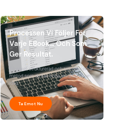
Processen Vi Följer För
Varje EBook… Och Som
Ger Resultat.
En enkel, strukturerad och reproducerbar
metod som du kan börja använda redan
idag.
Ta Emot Nu