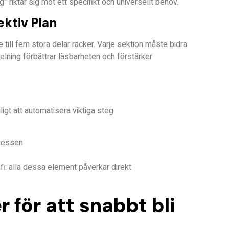
ag”
riktar sig mot ett specifikt och universellt behov.
ektiv Plan
e till fem stora delar räcker. Varje sektion måste bidra
elning förbättrar läsbarheten och förstärker
ligt att automatisera viktiga steg:
ocessen
afi: alla dessa element påverkar direkt
 för att snabbt bli