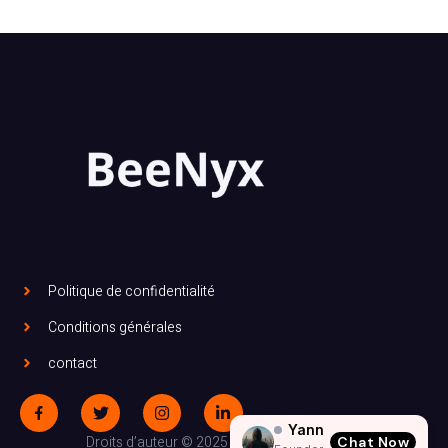
Politique de confidentialité
Conditions générales
contact
Yann
Droits d’auteur © 2025 Tous droits réservés.
Chat Now