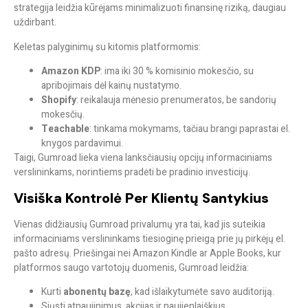
strategija leidžia kūrėjams
minimalizuoti finansinę riziką
, daugiau
uždirbant.
Keletas palyginimų su kitomis platformomis:
Amazon KDP
: ima iki 30 % komisinio mokesčio, su
apribojimais dėl kainų nustatymo.
Shopify
: reikalauja mėnesio prenumeratos, be sandorių
mokesčių.
Teachable
: tinkama mokymams, tačiau brangi paprastai el.
knygos pardavimui.
Taigi, Gumroad lieka viena lanksčiausių opcijų informaciniams
verslininkams, norintiems pradėti be pradinio investicijų.
Visiška Kontrolė Per Klientų Santykius
Vienas didžiausių Gumroad privalumų yra tai, kad jis suteikia
informaciniams verslininkams
tiesioginę prieigą prie jų pirkėjų el.
pašto adresų
. Priešingai nei Amazon Kindle ar Apple Books, kur
platformos saugo vartotojų duomenis, Gumroad leidžia:
Kurti
abonentų bazę
, kad išlaikytumėte savo auditoriją.
Siųsti atnaujinimus, akcijas ir naujienlaiškius.