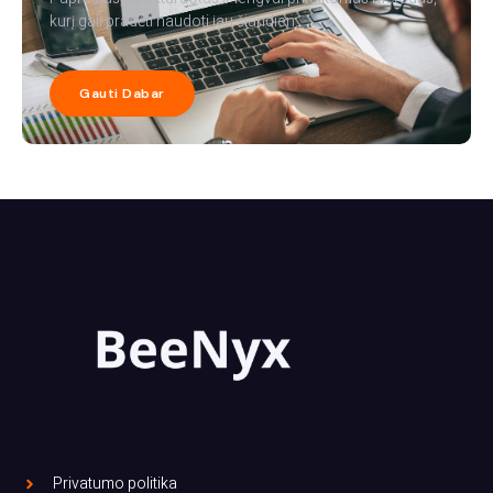
kurį gali pradėti naudoti jau šiandien.
Gauti Dabar
Privatumo politika