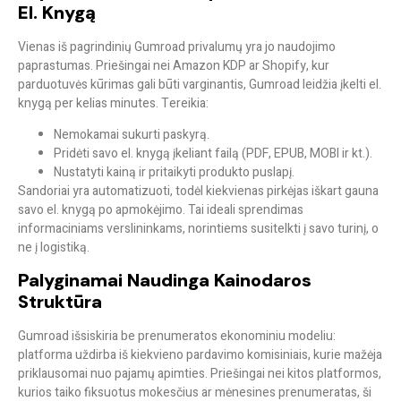
El. Knygą
Vienas iš pagrindinių Gumroad privalumų yra jo naudojimo
paprastumas. Priešingai nei Amazon KDP ar Shopify, kur
parduotuvės kūrimas gali būti varginantis, Gumroad leidžia
įkelti el.
knygą per kelias minutes
. Tereikia:
Nemokamai sukurti paskyrą.
Pridėti savo el. knygą įkeliant failą (PDF, EPUB, MOBI ir kt.).
Nustatyti kainą ir pritaikyti produkto puslapį.
Sandoriai yra automatizuoti, todėl kiekvienas pirkėjas iškart gauna
savo el. knygą po apmokėjimo. Tai ideali sprendimas
informaciniams verslininkams, norintiems susitelkti į savo turinį, o
ne į logistiką.
Palyginamai Naudinga Kainodaros
Struktūra
Gumroad išsiskiria
be prenumeratos ekonominiu modeliu
:
platforma uždirba iš kiekvieno pardavimo komisiniais, kurie mažėja
priklausomai nuo pajamų apimties. Priešingai nei kitos platformos,
kurios taiko fiksuotus mokesčius ar mėnesines prenumeratas, ši