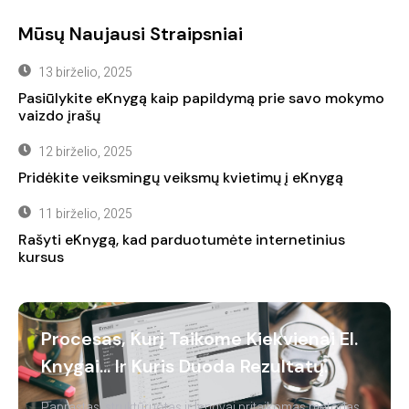
Mūsų Naujausi Straipsniai
13 birželio, 2025
Pasiūlykite eKnygą kaip papildymą prie savo mokymo
vaizdo įrašų
12 birželio, 2025
Pridėkite veiksmingų veiksmų kvietimų į eKnygą
11 birželio, 2025
Rašyti eKnygą, kad parduotumėte internetinius
kursus
Procesas, Kurį Taikome Kiekvienai El.
Knygai... Ir Kuris Duoda Rezultatų.
Paprastas, struktūruotas ir lengvai pritaikomas metodas,