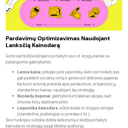
Pardavimų Optimizavimas Naudojant
Lanksčią Kainodarą
Gumroad leidžia kūrėjams pritaikyti savo el. knygų kainas su
pažangiomis galimybėmis:
Laisva kaina
: pirkėjas pats pasirenka, kiek nori mokėti, kas
gali padidinti suvoktą vertę ir generuoti didesnes pajamas.
Kai kurie autoriai praneša apie pardavimus, viršijančius jų
standartines kainas, naudojant šią strategiją.
Nuolaidų kuponai
: galimybė kurti laikinas akcijas, kad
žmonės būtų skatinami pirkti.
Laipsniška kainodara
: siūlyti kelias el. knygos versijas
(standartinė, prabangioji su priedais ir kt.).
Šios funkcijos suteikia didelę lankstumą ir leidžia pritaikyti
kainodaros strategiją pagal tikslinę auditoriją.