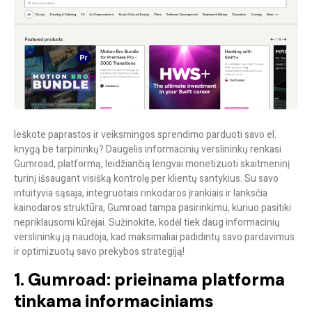
Ieškote paprastos ir veiksmingos sprendimo parduoti savo el.
knygą be tarpininkų? Daugelis informacinių verslininkų renkasi
Gumroad
, platformą, leidžiančią lengvai monetizuoti skaitmeninį
turinį išsaugant visišką kontrolę per klientų santykius. Su savo
intuityvia sąsaja, integruotais rinkodaros įrankiais ir lanksčia
kainodaros struktūra, Gumroad tampa pasirinkimu, kuriuo pasitiki
nepriklausomi kūrėjai. Sužinokite, kodėl tiek daug informacinių
verslininkų ją naudoja, kad maksimaliai padidintų savo pardavimus
ir optimizuotų savo prekybos strategiją!
1. Gumroad: prieinama platforma
tinkama informaciniams