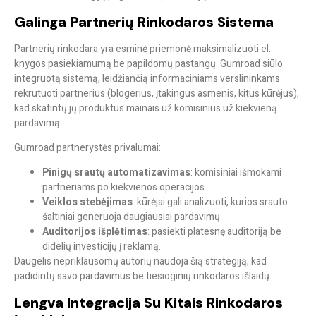
Galinga Partnerių Rinkodaros Sistema
Partnerių rinkodara yra esminė priemonė maksimalizuoti el.
knygos pasiekiamumą be papildomų pastangų. Gumroad siūlo
integruotą sistemą, leidžiančią informaciniams verslininkams
rekrutuoti partnerius
(blogerius, įtakingus asmenis, kitus kūrėjus),
kad skatintų jų produktus mainais už komisinius už kiekvieną
pardavimą.
Gumroad partnerystės privalumai:
Pinigų srautų automatizavimas
: komisiniai išmokami
partneriams po kiekvienos operacijos.
Veiklos stebėjimas
: kūrėjai gali analizuoti, kurios srauto
šaltiniai generuoja daugiausiai pardavimų.
Auditorijos išplėtimas
: pasiekti platesnę auditoriją be
didelių investicijų į reklamą.
Daugelis nepriklausomų autorių naudoja šią strategiją, kad
padidintų savo pardavimus be tiesioginių rinkodaros išlaidų.
Lengva Integracija Su Kitais Rinkodaros