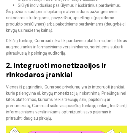
Siūlyti individualias pasiūlymus ir išskirtinius pardavimus.
Šis požiūris sustiprina lojalumą ir atveria duris pažangesnėms
rinkodaros strategijoms, pavyzdžiui,
upsellingui
(papildomo
produkto pasiūlymas) arba paketiniams pardavimams
(daugybė el.
knygų už mažesnę kainą).
Dėl šių funkcijų Gumroad nėra tik pardavimo platforma, bet ir tikras
augimo įrankis informaciniams verslininkams, norintiems sukurti
įsitraukusią ir pelningą auditoriją.
2. Integruoti monetizacijos ir
rinkodaros įrankiai
Vienas iš pagrindinių
Gumroad
privalumų yra jo integruoti įrankiai,
kurie palengvina el. knygų monetizaciją ir skatinimą. Priešingai nei
kitos platformos, kurioms reikia trečiųjų šalių papildinių ar
prenumeratų, Gumroad siūlo visapusišką funkcijų rinkinį, leidžiantį
informaciniams verslininkams optimizuoti savo pajamas ir
pritraukti daugiau pirkėjų.