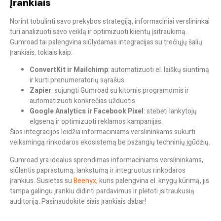
Įrankiais
Norint tobulinti savo prekybos strategiją, informaciniai verslininkai
turi analizuoti savo veiklą ir optimizuoti klientų įsitraukimą.
Gumroad tai palengvina siūlydamas integracijas su trečiųjų šalių
įrankiais, tokiais kaip:
ConvertKit ir Mailchimp
: automatizuoti el. laiškų siuntimą
ir kurti prenumeratorių sąrašus.
Zapier
: sujungti Gumroad su kitomis programomis ir
automatizuoti konkrečias užduotis.
Google Analytics ir Facebook Pixel
: stebėti lankytojų
elgseną ir optimizuoti reklamos kampanijas.
Šios integracijos leidžia informaciniams verslininkams sukurti
veiksmingą rinkodaros ekosistemą
be pažangių techninių įgūdžių.
Gumroad yra idealus sprendimas informaciniams verslininkams,
siūlantis paprastumą, lankstumą ir integruotus rinkodaros
įrankius. Susietas su
Beenyx
, kuris palengvina el. knygų kūrimą, jis
tampa galingu įrankiu didinti pardavimus ir plėtoti įsitraukusią
auditoriją. Pasinaudokite šiais įrankiais dabar!