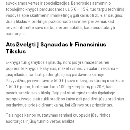
suvokiamos vertės ir specializacijos. Bendrosios asmeninio
tobulėjimo knygos parduodamos už 5 € – 15 €, tuo tarpu techninis
vadovas apie skaitmeninį marketingą gali kainuoti 25 € ar daugiau.
Jūsų tikslas – protingai pozicionuoti save: nei per žemai, kad
nevertintumėte savo darbo, nei per aukštai, kad nesustabdyti
auditorijos.
Atsižvelgti Į Sąnaudas Ir Finansinius
Tikslus
E-knyga turi gamybos sąnaudų, nors jos yra mažesnės nei
popierinės knygos. Rašymas, maketavimas, vizualai ir reklama –
jūsų išlaidos turi būti padengtos jūsų pardavimo kainoje.
Pavyzdžiui, jei investavote 500 € į savo e-knygos kūrimą ir siekiate
1 500 € pelno, turite parduoti 100 egzempliorių po 20 €, kad
pasiektumėte savo tikslą. Taip pat strateginė mintis ilgalaikėje
perspektyvoje: patraukli pradžios kaina gali padidinti jūsų pradinius
pardavimus, prieš didinant kainą, kai kūrinys bus pripažintas.
Teisingos kainos nustatymas remiasi kruopščia jūsų rinkos,
auditorijos ir jūsų turinio vertės analize.