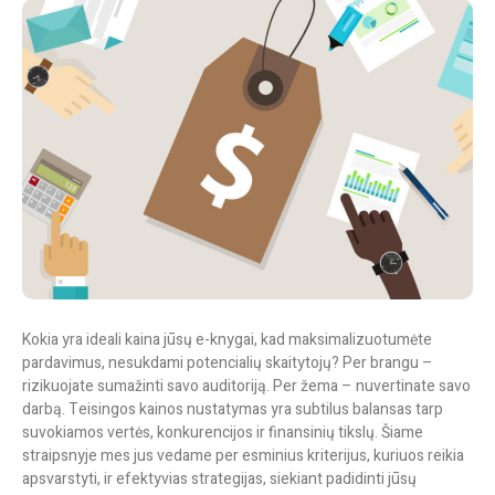
Kokia yra ideali kaina jūsų e-knygai, kad maksimalizuotumėte
pardavimus, nesukdami potencialių skaitytojų? Per brangu –
rizikuojate sumažinti savo auditoriją. Per žema – nuvertinate savo
darbą. Teisingos kainos nustatymas yra subtilus balansas tarp
suvokiamos vertės, konkurencijos ir finansinių tikslų. Šiame
straipsnyje mes jus vedame per esminius kriterijus, kuriuos reikia
apsvarstyti, ir efektyvias strategijas, siekiant padidinti jūsų