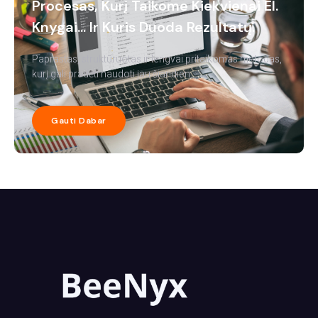
Procesas, Kurį Taikome Kiekvienai El.
Knygai... Ir Kuris Duoda Rezultatų.
Paprastas, struktūruotas ir lengvai pritaikomas metodas,
kurį gali pradėti naudoti jau šiandien.
Gauti Dabar