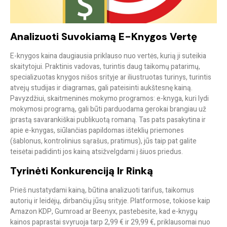
Analizuoti Suvokiamą E-Knygos Vertę
E-knygos kaina daugiausia priklauso nuo vertės, kurią ji suteikia
skaitytojui. Praktinis vadovas, turintis daug taikomų patarimų,
specializuotas knygos nišos srityje ar iliustruotas turinys, turintis
atvejų studijas ir diagramas, gali pateisinti aukštesnę kainą.
Pavyzdžiui, skaitmeninės mokymo programos: e-knyga, kuri lydi
mokymosi programą, gali būti parduodama gerokai brangiau už
įprastą savarankiškai publikuotą romaną. Tas pats pasakytina ir
apie e-knygas, siūlančias papildomas išteklių priemones
(šablonus, kontrolinius sąrašus, pratimus), jūs taip pat galite
teisėtai padidinti jos kainą atsižvelgdami į šiuos priedus.
Tyrinėti Konkurenciją Ir Rinką
Prieš nustatydami kainą, būtina analizuoti tarifus, taikomus
autorių ir leidėjų, dirbančių jūsų srityje. Platformose, tokiose kaip
Amazon KDP, Gumroad ar Beenyx, pastebėsite, kad e-knygų
kainos paprastai svyruoja tarp 2,99 € ir 29,99 €, priklausomai nuo