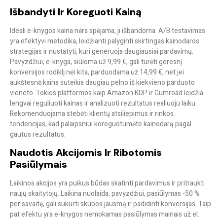
Išbandyti Ir Koreguoti Kainą
Ideali e-knygos kaina nėra spėjama, ji išbandoma. A/B testavimas
yra efektyvi metodika, leidžianti palyginti skirtingas kainodaros
strategijas ir nustatyti, kuri generuoja daugiausiai pardavimų.
Pavyzdžiui, e-knyga, siūloma už 9,99 €, gali turėti geresnį
konversijos rodiklį nei kita, parduodama už 14,99 €, net jei
aukštesnė kaina suteikia daugiau pelno iš kiekvieno parduoto
vieneto. Tokios platformos kaip Amazon KDP ir Gumroad leidžia
lengvai reguliuoti kainas ir analizuoti rezultatus realiuoju laiku.
Rekomenduojama stebėti klientų atsiliepimus ir rinkos
tendencijas, kad palaipsniui koreguotumėte kainodarą pagal
gautus rezultatus.
Naudotis Akcijomis Ir Ribotomis
Pasiūlymais
Laikinos akcijos yra puikus būdas skatinti pardavimus ir pritraukti
naujų skaitytojų. Laikina nuolaida, pavyzdžiui, pasiūlymas -50 %
per savaitę, gali sukurti skubos jausmą ir padidinti konversijas. Taip
pat efektu yra e-knygos nemokamas pasiūlymas mainais už el.