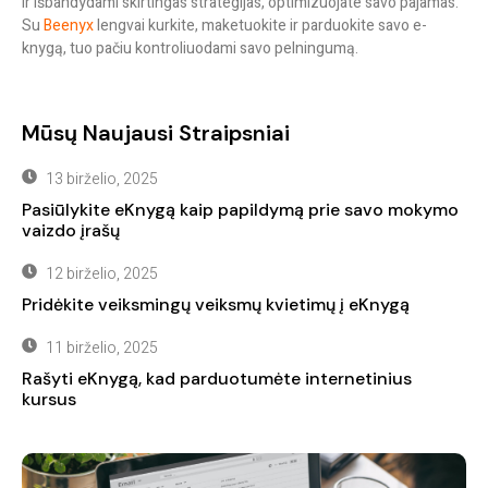
ir išbandydami skirtingas strategijas, optimizuojate savo pajamas.
Su
Beenyx
lengvai kurkite, maketuokite ir parduokite savo e-
knygą, tuo pačiu kontroliuodami savo pelningumą.
Mūsų Naujausi Straipsniai
13 birželio, 2025
Pasiūlykite eKnygą kaip papildymą prie savo mokymo
vaizdo įrašų
12 birželio, 2025
Pridėkite veiksmingų veiksmų kvietimų į eKnygą
11 birželio, 2025
Rašyti eKnygą, kad parduotumėte internetinius
kursus