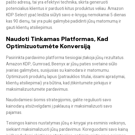
pašto adresą, tai yra efektyvi technika, skirta generuoti
potencialius klientus ir parduoti kitus produktus vėliau. Amazon
KDP Select ypač leidžia siūlyti savo e-knygą nemokamai 5 dienas
kas 90 dienų, tai yra puiki galimybė padidinti jūsų matomumą ir
gauti klientų atsiliepimus.
Naudoti Tinkamas Platformas, Kad
Optimizuotumėte Konversiją
Pasirinkta pardavimo platforma tiesiogiai įtakoja jūsų rezultatus.
Amazon KDP, Gumroad, Beenyx ar jūsų paties svetainė siūlo
įvairias galimybes, susijusias su kainodara ir matomumu.
Optimizuoti produktų lapus (patrauklios titulai, išsami aprašymai,
klientų atsiliepimai) yra būtina, kad įtikintumėte pirkėjus ir
maksimalizuotumėte pardavimus.
Naudodamiesi šiomis strategijomis, galite reguliuoti savo
kainodarą atsižvelgdami į paklausą ir maksimalizuoti savo
pajamas.
Teisingos kainos nustatymas jūsų e-knygai yra esminis veiksnys,
siekiant maksimalizuoti jūsų pardavimus. Koreguodami savo kainą