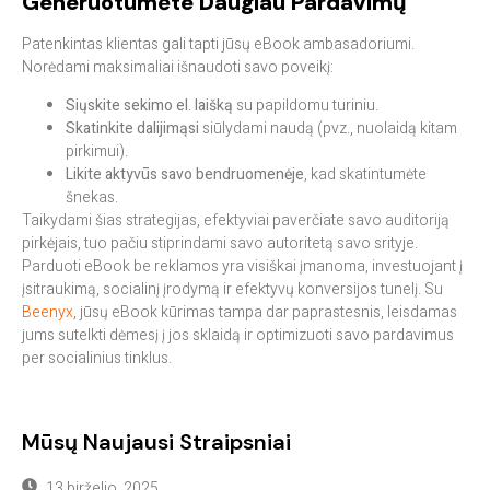
Generuotumėte Daugiau Pardavimų
Patenkintas klientas gali tapti jūsų eBook ambasadoriumi.
Norėdami maksimaliai išnaudoti savo poveikį:
Siųskite sekimo el. laišką
su papildomu turiniu.
Skatinkite dalijimąsi
siūlydami naudą (pvz., nuolaidą kitam
pirkimui).
Likite aktyvūs savo bendruomenėje
, kad skatintumėte
šnekas.
Taikydami šias strategijas, efektyviai paverčiate savo auditoriją
pirkėjais, tuo pačiu stiprindami savo autoritetą savo srityje.
Parduoti eBook be reklamos yra visiškai įmanoma, investuojant į
įsitraukimą, socialinį įrodymą ir efektyvų konversijos tunelį. Su
Beenyx
, jūsų eBook kūrimas tampa dar paprastesnis, leisdamas
jums sutelkti dėmesį į jos sklaidą ir optimizuoti savo pardavimus
per socialinius tinklus.
Mūsų Naujausi Straipsniai
13 birželio, 2025