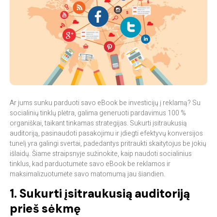
Ar jums sunku parduoti savo eBook be investicijų į reklamą? Su
socialinių tinklų plėtra, galima generuoti pardavimus 100 %
organiškai, taikant tinkamas strategijas. Sukurti įsitraukusią
auditoriją, pasinaudoti pasakojimu ir įdiegti efektyvų konversijos
tunelį yra galingi svertai, padedantys pritraukti skaitytojus be jokių
išlaidų. Šiame straipsnyje sužinokite, kaip naudoti socialinius
tinklus, kad parduotumėte savo eBook be reklamos ir
maksimalizuotumėte savo matomumą jau šiandien.
1. Sukurti įsitraukusią auditoriją
prieš sėkmę