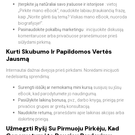
Įterpkite ją natūraliai savo įrašuose ir istorijose
: vietoj
„Pirkite mano eBook“, naudokite labiau įtraukiančią frazę,
kaip „Norite gilinti šią temą? Viskas mano eBook, nuoroda
biografijoje!“.
Pasinaudokite pokalbių marketingu
: inicijuokite diskusiją
komentaruose arba privačiuose pranešimuose prieš
siūlydami pirkimą.
Kurti Skubumo Ir Papildomos Vertės
Jausmą
Internautai dažnai dvejoja prieš pirkdami. Norėdami inicijuoti
nedelsiantą sprendimą:
Surengti iššūkį ar nemokamą mini kursą
susijusį su jūsų
eBook, kad parodytumėte jo naudingumą.
Pasiūlykite laikiną bonusą
, pvz., darbo knygą, prieigą prie
privačios grupės ar greitą konsultaciją.
Naudokite retumą
, pranešdami apie laikinas akcijas arba
išskirtinę prieigą.
Užmegzti Ryšį Su Pirmuoju Pirkėju, Kad