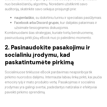
nuo besikeičiančių algoritmų. Norėdami užsitikrinti savo
auditoriją, skatinkite savo sekėjus prisijungti prie:
naujienlaiškio
, su išskirtiniu turiniu ir specialiais pasiūlymais.
Facebook arba Discord grupės
, kur dalijatės patarimais ir
užsiimate tiesioginėmis diskusijomis.
Kombinuodami šias strategijas, kuriate tvirtą bendruomenę,
pasiruošusią pirkti jūsų eBook nuo jo paleidimo momento.
2. Pasinaudokite pasakojimu ir
socialiniu įrodymu, kad
paskatintumėte pirkimą
Socialiniuose tinkluose eBook pardavimas neapsiriboja tik
pirkimo nuorodos dalijimu. Internautai labiau linkę pirkti, kai jaučia
emocinį ryšį ir mato produkto vertę. Pasakojimas ir socialinis
įrodymas yra galingi svertai, padedantys natūraliai ir efektyviai
paveikti pirkimo sprendimą.