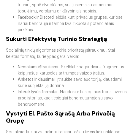
turiniui, ypač eBook’ams, susijusiems su asmeniniu
tobulėjimu, verslumu ar kūrybiniais hobiais.
Facebook ir Discord
leidžia kurti privačius grupes, kuriose
nariai bendrauja ir tampa kvalifikuotais potencialiais
pirkėjais.
Sukurti Efektyvią Turinio Strategiją
Socialinių tinklų algoritmas skiria prioritetą įsitraukimui. Štai
keletas formatų, kurie ypač gerai veikia:
Nemokami ištraukiami
: Skelbkite pagrindinius fragmentus
kaip įrašus, karuseles ar trumpas vaizdo įrašus.
Anketos ir klausimai
: Įtraukite savo auditoriją, klausdami,
kurie subjektai ją domina.
Interaktyvūs formatai
: Naudokite tiesioginius transliavimus
arba istorijas, kad tiesiogiai bendrautumėte su savo
bendruomene.
Vystyti El. Pašto Sąrašą Arba Privačią
Grupę
Socialiniai tinklai yra galingi įrankiai, tačiau jie vis tiek priklauso