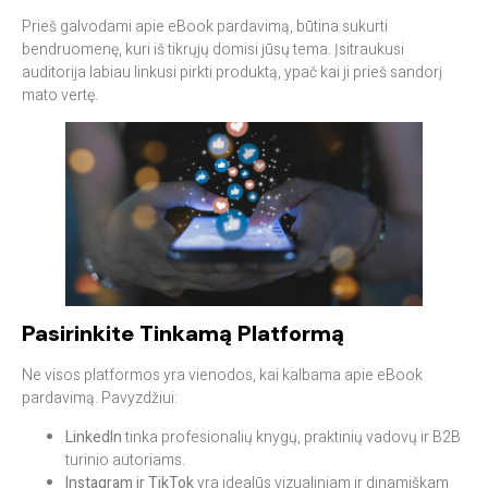
Prieš galvodami apie eBook pardavimą, būtina sukurti
bendruomenę, kuri iš tikrųjų domisi jūsų tema. Įsitraukusi
auditorija labiau linkusi pirkti produktą, ypač kai ji prieš sandorį
mato vertę.
Pasirinkite Tinkamą Platformą
Ne visos platformos yra vienodos, kai kalbama apie eBook
pardavimą. Pavyzdžiui:
LinkedIn
tinka profesionalių knygų, praktinių vadovų ir B2B
turinio autoriams.
Instagram ir TikTok
yra idealūs vizualiniam ir dinamiškam