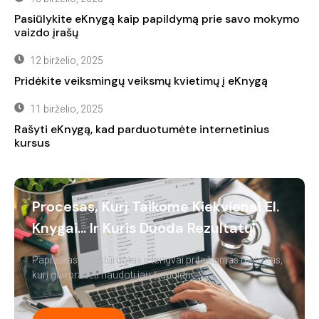
Pasiūlykite eKnygą kaip papildymą prie savo mokymo
vaizdo įrašų
12 birželio, 2025
Pridėkite veiksmingų veiksmų kvietimų į eKnygą
11 birželio, 2025
Rašyti eKnygą, kad parduotumėte internetinius
kursus
Procesas, Kurį Taikome Kiekvienai El.
Knygai... Ir Kuris Duoda Rezultatų.
Paprastas, struktūruotas ir lengvai pritaikomas metodas,
kurį gali pradėti naudoti jau šiandien.