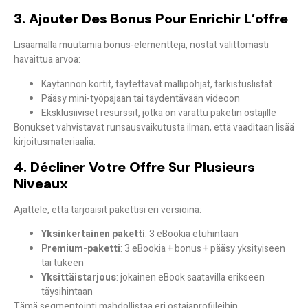
3. Ajouter Des Bonus Pour Enrichir L’offre
Lisäämällä muutamia bonus-elementtejä, nostat välittömästi
havaittua arvoa:
Käytännön kortit, täytettävät mallipohjat, tarkistuslistat
Pääsy mini-työpajaan tai täydentävään videoon
Eksklusiiviset resurssit, jotka on varattu paketin ostajille
Bonukset vahvistavat
runsausvaikutusta
ilman, että vaaditaan lisää
kirjoitusmateriaalia.
4. Décliner Votre Offre Sur Plusieurs
Niveaux
Ajattele, että tarjoaisit pakettisi eri versioina:
Yksinkertainen paketti
: 3 eBookia etuhintaan
Premium-paketti
: 3 eBookia + bonus + pääsy yksityiseen
tai tukeen
Yksittäistarjous
: jokainen eBook saatavilla erikseen
täysihintaan
Tämä segmentointi mahdollistaa
eri ostajaprofiileihin