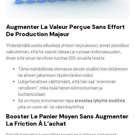
Augmenter La Valeur Perçue Sans Effort
De Production Majeur
Yhdistämällä useita eBookeja yhteen tarjoukseen, annat yleisöllesi
vaikutelman, että he saavat
rikkaan ja runsaan kokonaisuuden
,
ilman että sinun tarvitsee tuottaa 300-sivuista teosta.
Tämä mahdollistaa olemassa olevan sisällön kierrättämisen
tai aiheen jakamisen täydentäviksi osiksi.
Lukija havaitsee välittömästi, että hän saa ”enemmän
rahoilleen”, mikä lisää hänen kiinnostustaan ja
luottamustaan.
Se on myös erinomainen tapa
arvostaa lyhyttä sisältöä
,
joka on usein ali- tai väärinkäytettyä.
Booster Le Panier Moyen Sans Augmenter
La Friction À L’achat