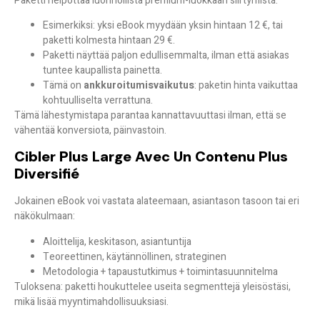
Paketti helpottaa luonnollista premium-luokkaan siirtymistä:
Esimerkiksi: yksi eBook myydään yksin hintaan 12 €, tai
paketti kolmesta hintaan 29 €.
Paketti näyttää paljon edullisemmalta, ilman että asiakas
tuntee kaupallista painetta.
Tämä on
ankkuroitumisvaikutus
: paketin hinta vaikuttaa
kohtuulliselta verrattuna.
Tämä lähestymistapa parantaa kannattavuuttasi
ilman, että se
vähentää konversiota
, päinvastoin.
Cibler Plus Large Avec Un Contenu Plus
Diversifié
Jokainen eBook voi vastata alateemaan, asiantason tasoon tai eri
näkökulmaan:
Aloittelija, keskitason, asiantuntija
Teoreettinen, käytännöllinen, strateginen
Metodologia + tapaustutkimus + toimintasuunnitelma
Tuloksena: paketti houkuttelee
useita segmenttejä yleisöstäsi
,
mikä lisää myyntimahdollisuuksiasi.