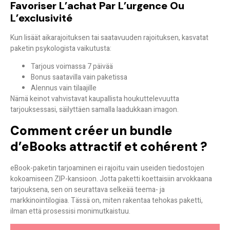
Favoriser L’achat Par L’urgence Ou
L’exclusivité
Kun lisäät
aikarajoituksen tai saatavuuden rajoituksen
, kasvatat
paketin psykologista vaikutusta:
Tarjous voimassa 7 päivää
Bonus saatavilla vain paketissa
Alennus vain tilaajille
Nämä keinot vahvistavat
kaupallista houkuttelevuutta
tarjouksessasi, säilyttäen samalla laadukkaan imagon.
Comment créer un bundle
d’eBooks attractif et cohérent ?
eBook-paketin tarjoaminen ei rajoitu vain useiden tiedostojen
kokoamiseen ZIP-kansioon. Jotta paketti koettaisiin arvokkaana
tarjouksena, sen on seurattava selkeää teema- ja
markkinointilogiaa. Tässä on, miten rakentaa tehokas paketti,
ilman että prosessisi monimutkaistuu.