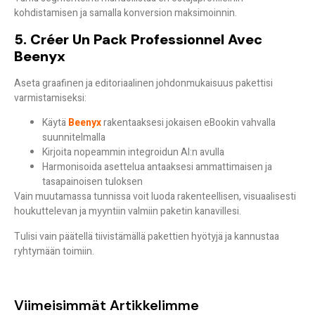
kohdistamisen ja samalla konversion maksimoinnin.
5. Créer Un Pack Professionnel Avec
Beenyx
Aseta graafinen ja editoriaalinen johdonmukaisuus pakettisi
varmistamiseksi:
Käytä
Beenyx
rakentaaksesi jokaisen eBookin vahvalla
suunnitelmalla
Kirjoita nopeammin integroidun AI:n avulla
Harmonisoida asettelua antaaksesi ammattimaisen ja
tasapainoisen tuloksen
Vain muutamassa tunnissa voit luoda rakenteellisen, visuaalisesti
houkuttelevan ja myyntiin valmiin paketin kanavillesi.
Tulisi vain päätellä tiivistämällä pakettien hyötyjä ja kannustaa
ryhtymään toimiin.
Viimeisimmät Artikkelimme