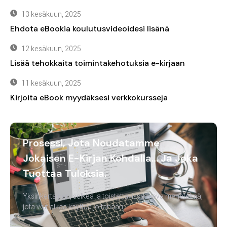
13 kesäkuun, 2025
Ehdota eBookia koulutusvideoidesi lisänä
12 kesäkuun, 2025
Lisää tehokkaita toimintakehotuksia e-kirjaan
11 kesäkuun, 2025
Kirjoita eBook myydäksesi verkkokursseja
Prosessi, Jota Noudatamme
Jokaisen E-Kirjan Kohdalla… Ja Joka
Tuottaa Tuloksia.
Yksinkertainen, selkeä ja toistettavissa oleva menetelmä,
jota voit alkaa käyttää jo tänään.