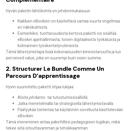
Hyvän paketin lähtökohta on johdonmukaisuus:
Kaikkien eBookien on käsiteltävä samaa suurta ongelmaa
eri näkökulmista.
Esimerkiksi: tuottavuudesta kertova paketti voi sisältää
eBookin ajanhallinnasta, toisen digitaalisista työkaluista ja
kolmannen työskentelyrutiineista.
Tämä lähestymistapa lisää kokonaisuuden kiinnostavuutta ja luo
perceived value
, joka on suurempi kuin osien summa.
2. Structurer Le Bundle Comme Un
Parcours D’apprentissage
Hyvin suunniteltu paketti ohjaa lukijaa:
Aloita johdanto- tai tutustumissisällöllä.
Jatka menetelmällä tai strategisella lähestymistavalla.
Päätyykää toimintaa tai käytännön sovellusta käsittelevään
eBookiin.
Tämä eteneminen antaa pakettillesi
pedagogisen logiikan
, mikä
tekee siitä sitouttavamman ja tehokkaamman.