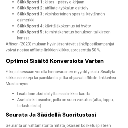
Sähköposti 1
: kiitos + pääsy e-kirjaan
Sähköposti 2
: affiliate-työkalun esittely
Sähköposti 3
: yksinkertainen opas tai käytännön
esimerkki
Sähköposti 4
: käyttäjäkokemus tai hyöty
Sähköposti 5
: toimintakehotus bonuksen tai kiireen
kanssa
Affisen (2023) mukaan hyvin jäsentävät sähköpostikampanjat
voivat
nostaa affiliate-linkkien klikkausprosenttia 50 %
.
Optimoi Sisältö Konversiota Varten
E-kirja itsessään voi olla hienovarainen myyntityökalu. Sisällytä
klikkauslinkkejä tai painikkeita
, jotka ohjaavat affiliate-linkkeihisi.
Muista myös:
Lisätä
bonuksia
liityttäessä linkkisi kautta
Aseta linkit osioihin, joilla on suuri vaikutus (alku, loppu,
tarkistuslista)
Seurata Ja Säädellä Suoritustasi
Seuranta on välttämätöntä
mitata jokaisen kosketuspisteen