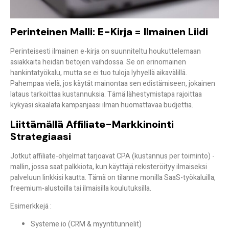
Perinteinen Malli: E-Kirja = Ilmainen Liidi
Perinteisesti ilmainen e-kirja on suunniteltu
houkuttelemaan
asiakkaita
heidän tietojen vaihdossa. Se on erinomainen
hankintatyökalu, mutta se ei tuo tuloja lyhyellä aikavälillä.
Pahempaa vielä, jos käytät mainontaa sen edistämiseen, jokainen
lataus tarkoittaa kustannuksia. Tämä lähestymistapa rajoittaa
kykyäsi
skaalata
kampanjaasi ilman huomattavaa budjettia.
Liittämällä Affiliate-Markkinointi
Strategiaasi
Jotkut affiliate-ohjelmat tarjoavat
CPA (kustannus per toiminto)
-
mallin, jossa saat palkkiota, kun käyttäjä rekisteröityy ilmaiseksi
palveluun linkkisi kautta. Tämä on tilanne monilla SaaS-työkaluilla,
freemium-alustoilla tai ilmaisilla koulutuksilla.
Esimerkkejä
:
Systeme.io (CRM & myyntitunnelit)