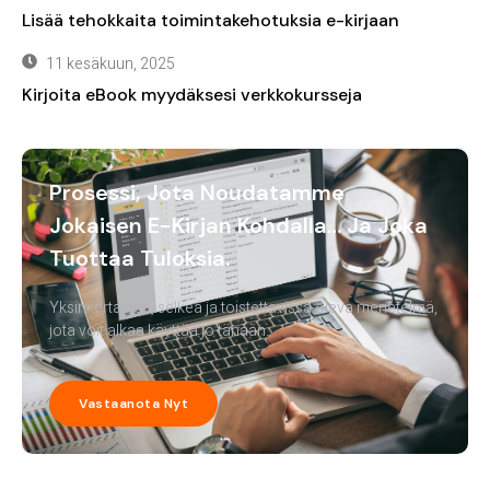
Lisää tehokkaita toimintakehotuksia e-kirjaan
11 kesäkuun, 2025
Kirjoita eBook myydäksesi verkkokursseja
Prosessi, Jota Noudatamme
Jokaisen E-Kirjan Kohdalla… Ja Joka
Tuottaa Tuloksia.
Yksinkertainen, selkeä ja toistettavissa oleva menetelmä,
jota voit alkaa käyttää jo tänään.
Vastaanota Nyt