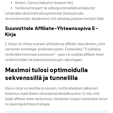
Notion, Canva (maksetut ilmaiset tilit)
Verkkoseminaarit tai sähköpostimarkkinointialustat
Liittämällä nämä linkit ekosysteemiisi (lataussivulle,
tervetuloviestiin, kiitokseen) voit
rahastaa jokaisen kerätyn liidin
.
Suunnittele Affiliate-Yhteensopiva E-
Kirja
E-kirjasi on oltava suoraan yhteydessä affiliate-tarjoukseen, jotta
varmistat
toimittajan yhdistelevyyden
. Esimerkiksi “5 työkalua
verkkoliiketoimintasi luomiseen” -opas voi sisältää affiliate-linkin
verkkohotelliin tai laskeutumissivujen rakentajaan.
Maximoi tulosi optimoidulla
sekvenssillä ja tunnelilla
Hyvä e-kirja voi aloittaa prosessin, mutta latauksen jälkeinen
kokemus määrittelee
rahastamismahdollisuutesi
. Ei riitä, että
lisäät affiliate-linkin tiedostoon: kestävien tulojen luomiseksi sinun
on jäsentäydettävä strategia.