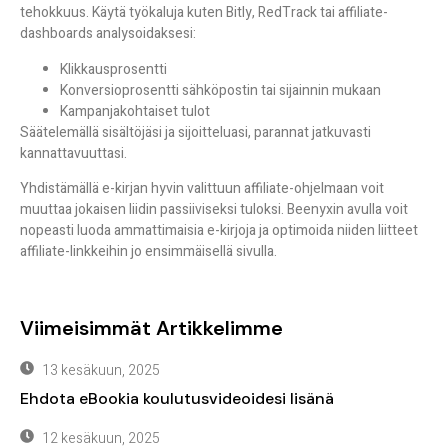
tehokkuus
. Käytä työkaluja kuten Bitly, RedTrack tai affiliate-
dashboards analysoidaksesi:
Klikkausprosentti
Konversioprosentti sähköpostin tai sijainnin mukaan
Kampanjakohtaiset tulot
Säätelemällä sisältöjäsi ja sijoitteluasi, parannat jatkuvasti
kannattavuuttasi.
Yhdistämällä e-kirjan hyvin valittuun affiliate-ohjelmaan voit
muuttaa jokaisen liidin passiiviseksi tuloksi. Beenyxin avulla voit
nopeasti luoda ammattimaisia e-kirjoja ja optimoida niiden liitteet
affiliate-linkkeihin jo ensimmäisellä sivulla.
Viimeisimmät Artikkelimme
13 kesäkuun, 2025
Ehdota eBookia koulutusvideoidesi lisänä
12 kesäkuun, 2025