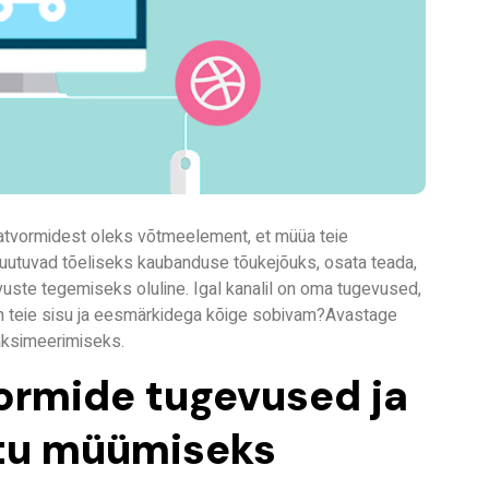
platvormidest oleks võtmeelement, et müüa teie
muutuvad tõeliseks kaubanduse tõukejõuks, osata teada,
evuste tegemiseks oluline. Igal kanalil on oma tugevused,
e on teie sisu ja eesmärkidega kõige sobivam?
Avastage
maksimeerimiseks.
vormide tugevused ja
tu müümiseks