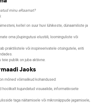
hma
unatud minu eRaamat?
:
imesteni, kellel on suur huvi lühikeste, dünaamiliste ja
nate oma jõupingutusi elustiili, loominguliste või
b praktilistele või inspireerivatele otsingutele, eriti
ondades.
teie publik on juba aktiivne.
rmaadi Jaoks
 on mõned võimalikud kohandused:
oolikalt kujundatud visuaalide, informatiivsete
isside taga näitamisele või mikronäppude jagamisele,