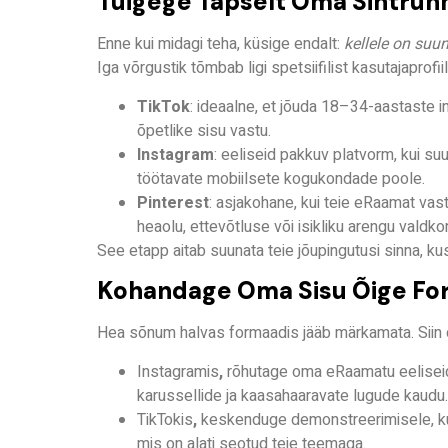
Tuigege Täpselt Oma Sihtrü
Enne kui midagi teha, küsige endalt:
kellele on su
Iga võrgustik tõmbab ligi spetsiifilist kasutajaprofiili
TikTok
: ideaalne, et jõuda 18–34-aastaste in
õpetlike sisu vastu.
Instagram
: eeliseid pakkuv platvorm, kui suu
töötavate mobiilsete kogukondade poole.
Pinterest
: asjakohane, kui teie eRaamat vasta
heaolu, ettevõtluse või isikliku arengu valdk
See etapp aitab suunata teie jõupingutusi sinna, kus 
Kohandage Oma Sisu Õige Fo
Hea sõnum halvas formaadis jääb märkamata. Siin
Instagramis
,
rõhutage oma eRaamatu eeliseid h
karussellide ja kaasahaaravate lugude kaudu.
TikTokis
,
keskenduge demonstreerimisele, kul
mis on alati seotud teie teemaga.