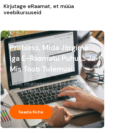
Kirjutage eRaamat, et müüa
veebikursuseid
Protsess, Mida Järgime
Iga E-Raamatu Puhul… Ja
Mis Toob Tulemusi.
Lihtne, struktureeritud ja korduvkasutatav
meetod, mida saad rakendada juba täna.
Saada Kohe