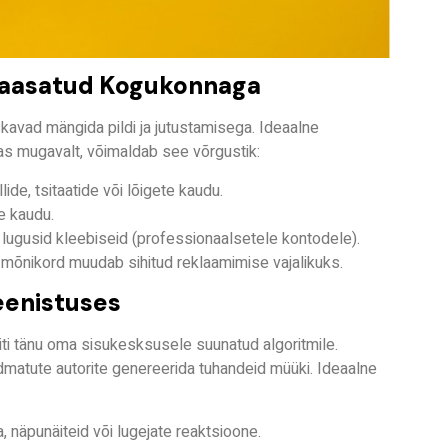
 Kaasatud Kogukonnaga
skavad mängida pildi ja jutustamisega. Ideaalne
as mugavalt, võimaldab see võrgustik:
de, tsitaatide või lõigete kaudu.
e kaudu.
lugusid kleebiseid (professionaalsetele kontodele).
s mõnikord muudab sihitud reklaamimise vajalikuks.
Teenistuses
riti tänu oma sisukesksusele suunatud algoritmile.
atute autorite genereerida tuhandeid müüki. Ideaalne
, näpunäiteid või lugejate reaktsioone.