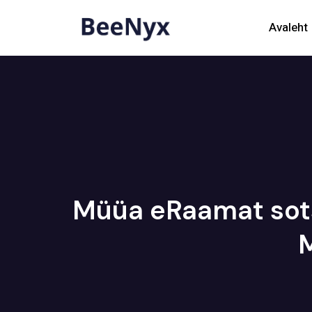
Avaleht
Müüa eRaamat sots
M