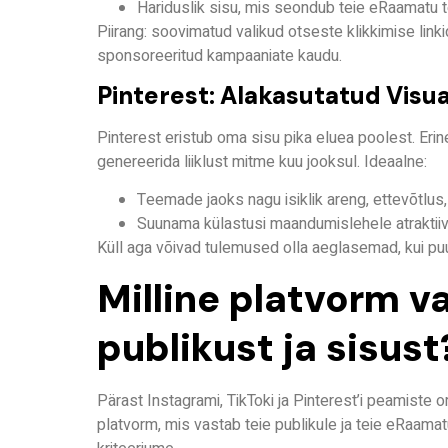
Hariduslik sisu, mis seondub teie eRaamatu
Piirang: soovimatud valikud otseste klikkimise linki
sponsoreeritud kampaaniate kaudu.
Pinterest: Alakasutatud Vis
Pinterest eristub oma sisu pika eluea poolest. Erin
genereerida liiklust mitme kuu jooksul.
Ideaalne:
Teemade jaoks nagu isiklik areng, ettevõtlus,
Suunama külastusi maandumislehele atraktiiv
Küll aga võivad tulemused olla aeglasemad, kui pu
Milline platvorm va
publikust ja sisust
Pärast Instagrami, TikToki ja Pinterest’i peamiste
platvorm, mis vastab teie publikule ja teie eRaama