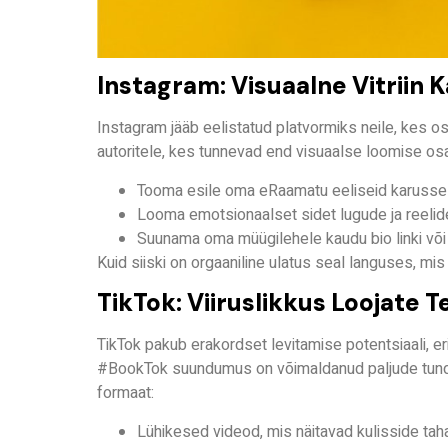
Instagram: Visuaalne Vitriin
Instagram jääb eelistatud platvormiks neile, kes o
autoritele, kes tunnevad end visuaalse loomise os
Tooma esile oma eRaamatu eeliseid karusselli
Looma emotsionaalset sidet lugude ja reelid
Suunama oma müügilehele kaudu bio linki või 
Kuid siiski on orgaaniline ulatus seal languses, mi
TikTok: Viiruslikkus Loojate 
TikTok pakub erakordset levitamise potentsiaali, e
#BookTok
suundumus on võimaldanud paljude tundm
formaat:
Lühikesed videod, mis näitavad kulisside taha