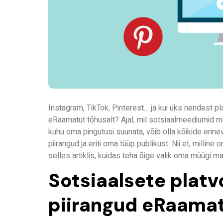
Instagram, TikTok, Pinterest… ja kui üks nendest 
eRaamatut tõhusalt? Ajal, mil sotsiaalmeediumid 
kuhu oma pingutusi suunata, võib olla kõikide erin
piirangud ja eriti oma tüüp publikust. Nii et, millin
selles artiklis, kuidas teha õige valik oma müügi 
Sotsiaalsete plat
piirangud eRaama