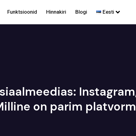
Funktsioonid
Hinnakiri
Blogi
Eesti
iaalmeedias: Instagram, 
illine on parim platvor