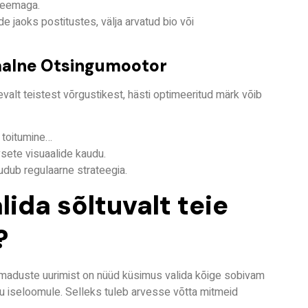
 teemaga.
de jaoks postitustes, välja arvatud bio või
uaalne Otsingumootor
evalt teistest võrgustikest, hästi optimeeritud
märk
võib
 toitumine…
sete visuaalide kaudu.
udub regulaarne strateegia.
lida sõltuvalt teie
?
 omaduste uurimist on nüüd küsimus valida kõige sobivam
tu iseloomule. Selleks tuleb arvesse võtta mitmeid