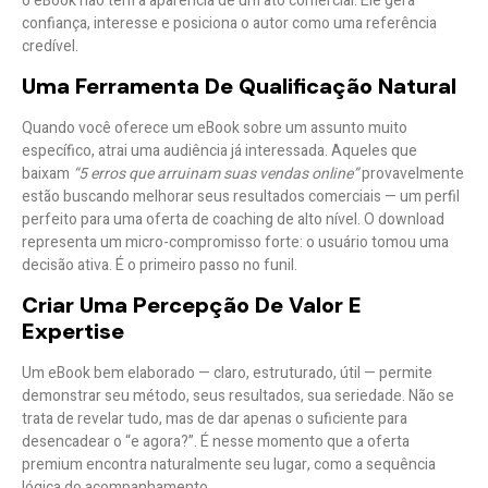
o eBook não tem a aparência de um ato comercial. Ele gera
confiança
, interesse e posiciona o autor como uma referência
credível.
Uma Ferramenta De Qualificação Natural
Quando você oferece um eBook sobre um assunto muito
específico, atrai uma audiência
já interessada
. Aqueles que
baixam
“5 erros que arruinam suas vendas online”
provavelmente
estão buscando melhorar seus resultados comerciais — um perfil
perfeito para uma oferta de coaching de alto nível. O download
representa um
micro-compromisso forte
: o usuário tomou uma
decisão ativa. É o primeiro passo no funil.
Criar Uma Percepção De Valor E
Expertise
Um eBook bem elaborado — claro, estruturado, útil — permite
demonstrar seu método, seus resultados, sua seriedade. Não se
trata de revelar tudo, mas de dar
apenas o suficiente para
desencadear o “e agora?”
. É nesse momento que a oferta
premium encontra naturalmente seu lugar, como
a sequência
lógica
do acompanhamento.