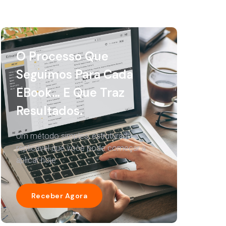
O Processo Que
Seguimos Para Cada
EBook… E Que Traz
Resultados.
Um método simples, estruturado e
replicável que você pode começar a
aplicar hoje.
Receber Agora