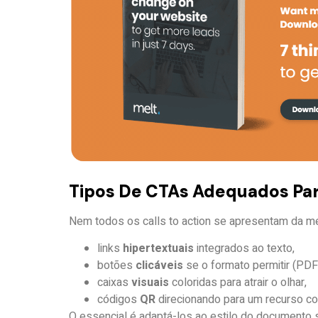
Tipos De CTAs Adequados Pa
Nem todos os calls to action se apresentam da 
links
hipertextuais
integrados ao texto,
botões
clicáveis
se o formato permitir (PDF
caixas
visuais
coloridas para atrair o olhar,
códigos
QR
direcionando para um recurso c
O essencial é adaptá-los ao estilo do documento se