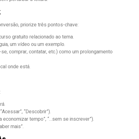
k
nversão, priorize três pontos-chave:
curso gratuito relacionado ao tema.
m guia, um vídeo ou um exemplo.
r-se, comprar, contatar, etc.) como um prolongamento
ocal onde está.
:
rá.
“Acessar”, “Descobrir”).
ara economizar tempo”, “…sem se inscrever”).
aber mais”.
As