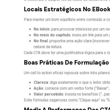
Locais Estratégicos No EBoo
Para manter um bom equilíbrio entre conteúdo e co
No início
: para provocar interesse por um re
No meio do capítulo
: insira um link para u
No final
: proponha uma ação clara (inscreve
natural da leitura.
Cada CTA deve ter uma justificativa lógica para o l
Boas Práticas De Formulação
Um call to action eficaz repousa sobre três pilares
Clareza
: diga exatamente o que o leitor obte
Ação
: comece com um verbo forte (“Baixar”, 
Valor percebido
: insista no benefício (“…p
Evite fórmulas vagarosas como “Clique aqui” ou “S
Medir A Performance Dos CT