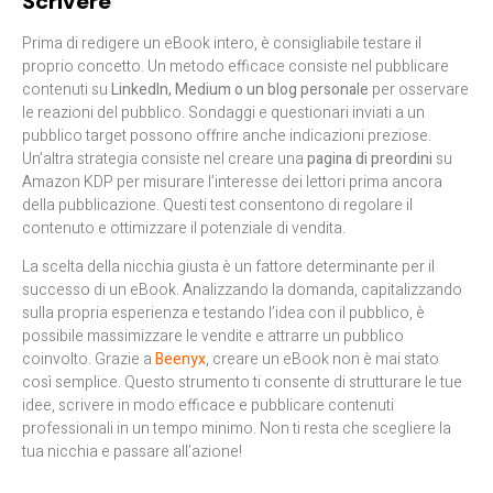
Scrivere
Prima di redigere un eBook intero, è consigliabile testare il
proprio concetto. Un metodo efficace consiste nel pubblicare
contenuti su
LinkedIn, Medium o un blog personale
per osservare
le reazioni del pubblico. Sondaggi e questionari inviati a un
pubblico target possono offrire anche indicazioni preziose.
Un’altra strategia consiste nel creare una
pagina di preordini
su
Amazon KDP per misurare l’interesse dei lettori prima ancora
della pubblicazione. Questi test consentono di regolare il
contenuto e ottimizzare il potenziale di vendita.
La scelta della nicchia giusta è un fattore determinante per il
successo di un eBook. Analizzando la domanda, capitalizzando
sulla propria esperienza e testando l’idea con il pubblico, è
possibile massimizzare le vendite e attrarre un pubblico
coinvolto. Grazie a
Beenyx
, creare un eBook non è mai stato
così semplice. Questo strumento ti consente di strutturare le tue
idee, scrivere in modo efficace e pubblicare contenuti
professionali in un tempo minimo. Non ti resta che scegliere la
tua nicchia e passare all’azione!