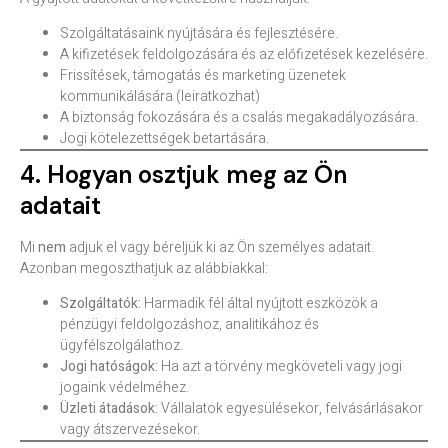
Szolgáltatásaink nyújtására és fejlesztésére.
A kifizetések feldolgozására és az előfizetések kezelésére.
Frissítések, támogatás és marketing üzenetek
kommunikálására (leiratkozhat)
A biztonság fokozására és a csalás megakadályozására.
Jogi kötelezettségek betartására.
4. Hogyan osztjuk meg az Ön
adatait
Mi
nem
adjuk el vagy béreljük ki az Ön személyes adatait.
Azonban megoszthatjuk az alábbiakkal:
Szolgáltatók:
Harmadik fél által nyújtott eszközök a
pénzügyi feldolgozáshoz, analitikához és
ügyfélszolgálathoz.
Jogi hatóságok:
Ha azt a törvény megköveteli vagy jogi
jogaink védelméhez.
Üzleti átadások:
Vállalatok egyesülésekor, felvásárlásakor
vagy átszervezésekor.