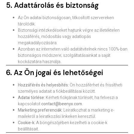
5. Adattárolás és biztonság
Az Ön adatai biztonságosan, titkosított szervereken
tárolódik.
Biztonsági intézkedéseket hajtunk végre az illetéktelen
hozzáférés, módosítás vagy adatlopás
megakadályozására.
Azonban az interneten való adatátvitelnek nincs 100%-ban
biztonságos módszere; szolgáltatásainkat a saját
kockázatára használja.
6. Az Ön jogai és lehetőségei
Hozzáférés és helyesbítés:
Ön hozzáférhet és frissítheti
személyes adatait a fiókbeállításai között.
Adatai törlése:
Kérheti fiókjának törlését, ha felveszi a
kapcsolatot
contact@beenyx.com
.
Marketing preferenciák:
Leiratkozhat a marketing e-
mailekről a leiratkozási linkeken keresztül.
Cookie-k:
A böngészőjében kezelheti a cookie-k
beállításait.