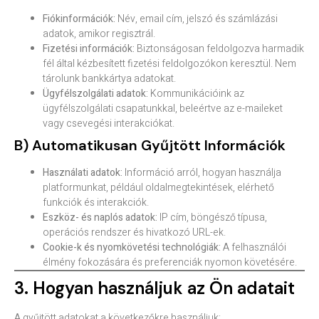
Fiókinformációk:
Név, email cím, jelszó és számlázási
adatok, amikor regisztrál.
Fizetési információk:
Biztonságosan feldolgozva harmadik
fél által kézbesített fizetési feldolgozókon keresztül. Nem
tárolunk bankkártya adatokat.
Ügyfélszolgálati adatok:
Kommunikációink az
ügyfélszolgálati csapatunkkal, beleértve az e-maileket
vagy csevegési interakciókat.
B) Automatikusan Gyűjtött Információk
Használati adatok:
Információ arról, hogyan használja
platformunkat, például oldalmegtekintések, elérhető
funkciók és interakciók.
Eszköz- és naplós adatok:
IP cím, böngésző típusa,
operációs rendszer és hivatkozó URL-ek.
Cookie-k és nyomkövetési technológiák:
A felhasználói
élmény fokozására és preferenciák nyomon követésére.
3. Hogyan használjuk az Ön adatait
A gyűjtött adatokat a következőkre használjuk: