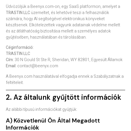
Üdvözöljük a Beenyx.com-on, egy SaaS platformon, amelyet a
TRASTIN LLC
üzemeltet, és lehetővé teszi a felhasználók
számára, hogy AI segítségével elektronikus könyveket
készítsenek. Elkötelezettek vagyunk adatainak védelme mellett
és az átláthatóság biztosítása mellett a személyes adatok
gyűjtésében, használatában és tárolásában.
Céginformáció:
TRASTIN LLC
Cím:
30 N Gould St Ste R, Sheridan, WY 82801, Egyesült Államok
Email:
contact@beenyx.com
A Beenyx.com használatával elfogadja ennek a Szabályzatnak a
feltételeit.
2. Az általunk gyűjtött információk
Az alábbi típusú információkat gyűjtjük:
A) Közvetlenül Ön Által Megadott
Információk