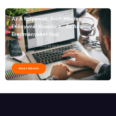
Az A Folyamat, Amit Minden
EKönyvnél Követünk… És Ami
Eredményeket Hoz.
Egy egyszerű, strukturált és könnyen megismételhető
módszer, amit már ma alkalmazhatsz.
Most Kérem