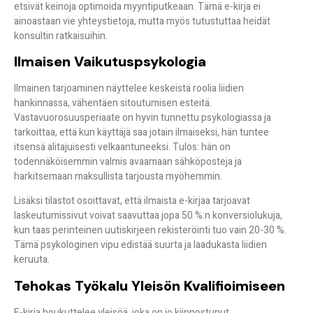
etsivät keinoja optimoida myyntiputkeaan. Tämä e-kirja ei
ainoastaan vie yhteystietoja, mutta myös tutustuttaa heidät
konsultin ratkaisuihin.
Ilmaisen Vaikutuspsykologia
Ilmainen
tarjoaminen
näyttelee keskeistä roolia liidien
hankinnassa, vähentäen sitoutumisen esteitä.
Vastavuorosuusperiaate
on hyvin tunnettu psykologiassa ja
tarkoittaa, että kun käyttäjä saa jotain ilmaiseksi, hän tuntee
itsensä alitajuisesti velkaantuneeksi. Tulos: hän on
todennäköisemmin
valmis avaamaan sähköposteja
ja
harkitsemaan maksullista tarjousta myöhemmin.
Lisäksi tilastot osoittavat, että
ilmaista e-kirjaa tarjoavat
laskeutumissivut
voivat saavuttaa jopa
50 %:n konversiolukuja
,
kun taas perinteinen uutiskirjeen rekisteröinti tuo vain 20-30 %.
Tämä psykologinen vipu edistää suurta ja laadukasta liidien
keruuta.
Tehokas Työkalu Yleisön Kvalifioimiseen
E-kirja houkuttelee yleisöä, joka on
jo kiinnostunut