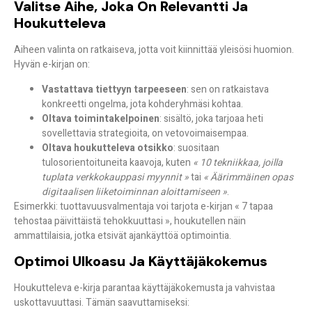
Valitse Aihe, Joka On Relevantti Ja
Houkutteleva
Aiheen valinta on ratkaiseva, jotta voit kiinnittää yleisösi huomion.
Hyvän e-kirjan on:
Vastattava tiettyyn tarpeeseen
: sen on ratkaistava
konkreetti ongelma, jota kohderyhmäsi kohtaa.
Oltava toimintakelpoinen
: sisältö, joka tarjoaa heti
sovellettavia strategioita, on vetovoimaisempaa.
Oltava houkutteleva otsikko
: suositaan
tulosorientoituneita kaavoja, kuten
« 10 tekniikkaa, joilla
tuplata verkkokauppasi myynnit »
tai
« Äärimmäinen opas
digitaalisen liiketoiminnan aloittamiseen »
.
Esimerkki: tuottavuusvalmentaja voi tarjota e-kirjan
« 7 tapaa
tehostaa päivittäistä tehokkuuttasi »
, houkutellen näin
ammattilaisia, jotka etsivät ajankäyttöä optimointia.
Optimoi Ulkoasu Ja Käyttäjäkokemus
Houkutteleva e-kirja parantaa käyttäjäkokemusta ja vahvistaa
uskottavuuttasi. Tämän saavuttamiseksi: