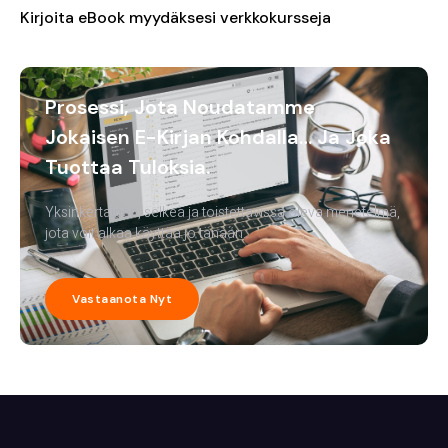
Kirjoita eBook myydäksesi verkkokursseja
Prosessi, Jota Noudatamme
Jokaisen E-Kirjan Kohdalla… Ja Joka
Tuottaa Tuloksia.
Yksinkertainen, selkeä ja toistettavissa oleva menetelmä,
jota voit alkaa käyttää jo tänään.
Vastaanota Nyt