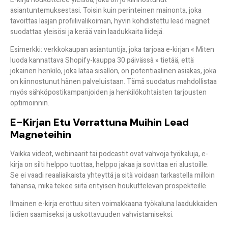
asiantuntemuksestasi. Toisin kuin perinteinen mainonta, joka
tavoittaa laajan profiilivalikoiman, hyvin kohdistettu lead magnet
suodattaa yleisösi ja kerää vain
laadukkaita liidejä
.
Esimerkki: verkkokaupan asiantuntija, joka tarjoaa e-kirjan
« Miten
luoda kannattava Shopify-kauppa 30 päivässä »
tietää, että
jokainen henkilö, joka lataa sisällön, on potentiaalinen asiakas, joka
on kiinnostunut hänen palveluistaan. Tämä suodatus mahdollistaa
myös
sähköpostikampanjoiden ja henkilökohtaisten tarjousten
optimoinnin
.
E-Kirjan Etu Verrattuna Muihin Lead
Magneteihin
Vaikka videot, webinaarit tai podcastit ovat vahvoja työkaluja, e-
kirja on silti
helppo tuottaa, helppo jakaa ja sovittaa
eri alustoille.
Se ei vaadi reaaliaikaista yhteyttä ja sitä voidaan tarkastella milloin
tahansa, mikä tekee siitä
erityisen houkuttelevan
prospekteille.
Ilmainen e-kirja erottuu siten voimakkaana työkaluna laadukkaiden
liidien saamiseksi ja uskottavuuden vahvistamiseksi.