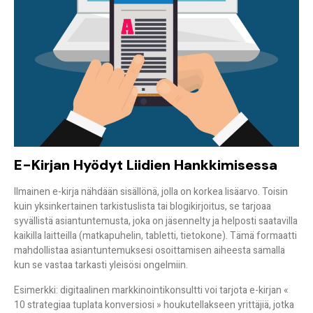
E-Kirjan Hyödyt Liidien Hankkimisessa
Ilmainen e-kirja nähdään sisällönä, jolla on korkea lisäarvo. Toisin
kuin yksinkertainen tarkistuslista tai blogikirjoitus, se tarjoaa
syvällistä asiantuntemusta
, joka on jäsennelty ja helposti saatavilla
kaikilla laitteilla (matkapuhelin, tabletti, tietokone). Tämä formaatti
mahdollistaa
asiantuntemuksesi osoittamisen
aiheesta samalla
kun se vastaa tarkasti yleisösi ongelmiin.
Esimerkki: digitaalinen markkinointikonsultti voi tarjota e-kirjan
«
10 strategiaa tuplata konversiosi »
houkutellakseen yrittäjiä, jotka