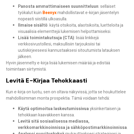
Panosta ammattimaiseen suunnitteluun
: sellaiset
työkalut kuin
Beenyx
mahdollistavat e-kirjan jäsentelyn
nopeasti siistillä ulkoasulla.
Ilmaise sisältö
: käytä otsikoita, alaotsikoita, luetteloita ja
visuaalisia elementtejä lukemisen helpottamiseksi.
Lisää toimintakutsuja (CTA)
: lisää linkkejä
verkkosivustollesi, maksullisiin tarjouksiisi tai
uutiskirjeeseesi kannustaaksesi sitoutumista latauksen
jälkeen.
Hyvin jäsennelty e-kirja lisää lukemisen määrää ja edistää
toimintaan siirtymistä.
Levitä E-Kirjaa Tehokkaasti
Kun e-kirja on luotu, sen on oltava näkyvissä, jotta se houkuttelee
mahdollisimman monta prospektia. Tämä voidaan tehdä:
Käytä optimoitua laskeutumissivua
yksinkertaisen ja
tehokkaan kaavakkeen kanssa.
Levitä sitä sosiaalisessa mediassa,
verkkomarkkinoinnissa ja sähköpostimarkkinoinnissa
.
Analysoi suorituskykyä
mukauttaaksesi strategiaasi ja