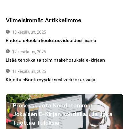
Viimeisimmät Artikkelimme
13 kesäkuun, 2025
Ehdota eBookia koulutusvideoidesi lisänä
12 kesäkuun, 2025
Lisää tehokkaita toimintakehotuksia e-kirjaan
11 kesäkuun, 2025
Kirjoita eBook myydäksesi verkkokursseja
Prosessi, Jota Noudatamme
Jokaisen E-Kirjan Kohdalla… Ja Joka
Tuottaa Tuloksia.