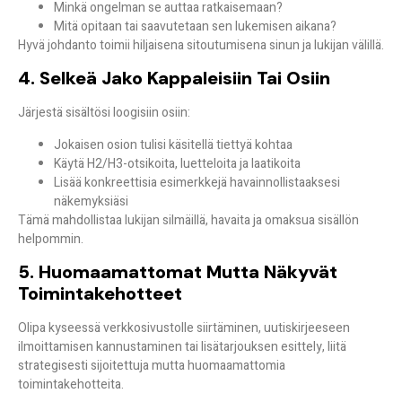
Minkä ongelman se auttaa ratkaisemaan?
Mitä opitaan tai saavutetaan sen lukemisen aikana?
Hyvä johdanto toimii hiljaisena sitoutumisena sinun ja lukijan välillä.
4. Selkeä Jako Kappaleisiin Tai Osiin
Järjestä sisältösi loogisiin osiin:
Jokaisen osion tulisi käsitellä tiettyä kohtaa
Käytä H2/H3-otsikoita, luetteloita ja laatikoita
Lisää konkreettisia esimerkkejä havainnollistaaksesi
näkemyksiäsi
Tämä mahdollistaa lukijan
silmäillä, havaita ja omaksua
sisällön
helpommin.
5. Huomaamattomat Mutta Näkyvät
Toimintakehotteet
Olipa kyseessä verkkosivustolle siirtäminen, uutiskirjeeseen
ilmoittamisen kannustaminen tai lisätarjouksen esittely, liitä
strategisesti sijoitettuja mutta huomaamattomia
toimintakehotteita.