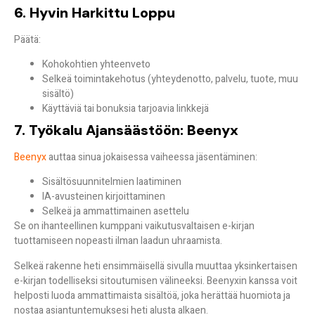
6. Hyvin Harkittu Loppu
Päätä:
Kohokohtien yhteenveto
Selkeä toimintakehotus (yhteydenotto, palvelu, tuote, muu
sisältö)
Käyttäviä tai bonuksia tarjoavia linkkejä
7. Työkalu Ajansäästöön: Beenyx
Beenyx
auttaa sinua jokaisessa vaiheessa jäsentäminen:
Sisältösuunnitelmien laatiminen
IA-avusteinen kirjoittaminen
Selkeä ja ammattimainen asettelu
Se on ihanteellinen kumppani vaikutusvaltaisen e-kirjan
tuottamiseen nopeasti ilman laadun uhraamista.
Selkeä rakenne heti ensimmäisellä sivulla muuttaa yksinkertaisen
e-kirjan todelliseksi sitoutumisen välineeksi. Beenyxin kanssa voit
helposti luoda ammattimaista sisältöä, joka herättää huomiota ja
nostaa asiantuntemuksesi heti alusta alkaen.