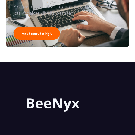
Yksinkertainen, selkeä ja toistettavissa oleva menetelmä,
jota voit alkaa käyttää jo tänään.
Vastaanota Nyt