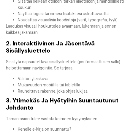
Sisältää selkeän otsikon, tarkan alaotsikon ja mahdollisesti
koukun
Näyttää logosi tai nimesi lisätäksesi uskottavuutta
Noudattaa visuaalisia koodistoja (värit, typografia, tyyli)
Laadukas visuaali houkuttelee avaamaan, lukemaan ja ennen
kaikkea jakamaan.
2. Interaktiivinen Ja Jäsentävä
Sisällysluettelo
Sisällytä napsautettava sisällysluettelo (jos formaatti sen sallii)
helpottamaan navigointia. Se tarjoaa:
Välitön yleiskuva
Mukavuuden mobiililla tai tabletilla
Rauhoittava rakenne, joka ohjaa lukijaa
3. Ytimekäs Ja Hyötyihin Suuntautunut
Johdanto
Tämän osion tulee vastata kolmeen kysymykseen:
Kenelle e-kirja on suunnattu?