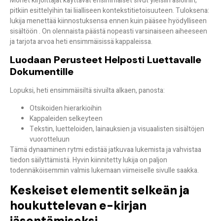
Monet kirjoittajat käyttävät ensimmäiset sivut yleisiin asioihin,
pitkiin esittelyihin tai liialliseen kontekstitietoisuuteen. Tuloksena:
lukija menettää kiinnostuksensa ennen kuin pääsee hyödylliseen
sisältöön
. On olennaista päästä nopeasti varsinaiseen aiheeseen
ja tarjota arvoa heti ensimmäisissä kappaleissa.
Luodaan Perusteet Helposti Luettavalle
Dokumentille
Lopuksi, heti ensimmäisiltä sivuilta alkaen, panosta:
Otsikoiden hierarkioihin
Kappaleiden selkeyteen
Tekstin, luetteloiden, lainauksien ja visuaalisten sisältöjen
vuorotteluun
Tämä dynaaminen rytmi edistää jatkuvaa lukemista ja vahvistaa
tiedon säilyttämistä. Hyvin kiinnitetty lukija on paljon
todennäköisemmin valmis lukemaan viimeiselle sivulle saakka.
Keskeiset elementit selkeän ja
houkuttelevan e-kirjan
jäsentämiseksi