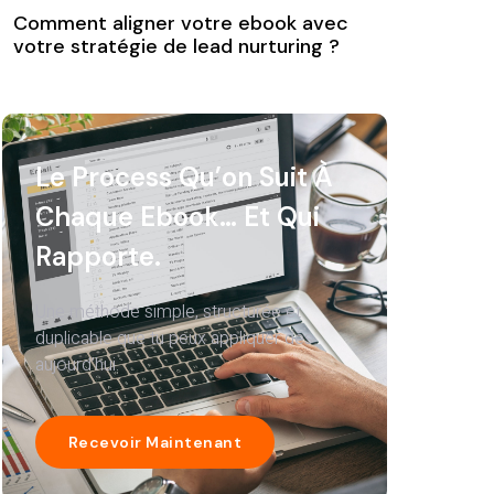
Comment aligner votre ebook avec
votre stratégie de lead nurturing ?
Le Process Qu’on Suit À
Chaque Ebook… Et Qui
Rapporte.
Une méthode simple, structurée et
duplicable que tu peux appliquer dès
aujourd’hui.
Recevoir Maintenant