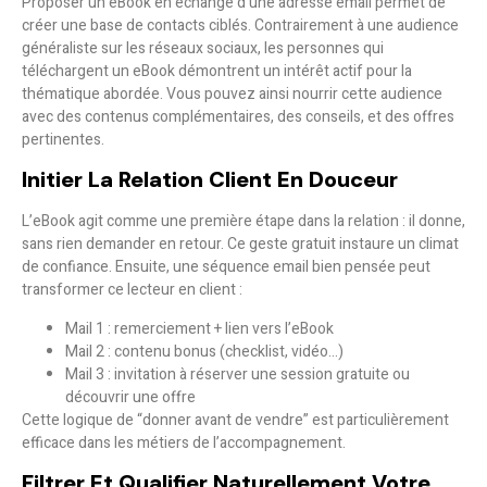
Proposer un eBook en échange d’une adresse email permet de
créer une
base de contacts ciblés
. Contrairement à une audience
généraliste sur les réseaux sociaux, les personnes qui
téléchargent un eBook démontrent un
intérêt actif
pour la
thématique abordée. Vous pouvez ainsi nourrir cette audience
avec des contenus complémentaires, des conseils, et des offres
pertinentes.
Initier La Relation Client En Douceur
L’eBook agit comme une
première étape dans la relation
: il donne,
sans rien demander en retour. Ce geste gratuit instaure un climat
de confiance. Ensuite, une séquence email bien pensée peut
transformer ce lecteur en client :
Mail 1 : remerciement + lien vers l’eBook
Mail 2 : contenu bonus (checklist, vidéo…)
Mail 3 : invitation à réserver une session gratuite ou
découvrir une offre
Cette logique de “donner avant de vendre” est particulièrement
efficace dans les métiers de l’accompagnement.
Filtrer Et Qualifier Naturellement Votre