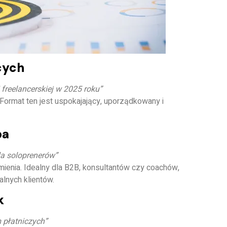
cych
 freelancerskiej w 2025 roku”
Format ten jest uspokajający, uporządkowany i
pa
la soloprenerów”
mienia. Idealny dla B2B, konsultantów czy coachów,
lnych klientów.
k
 płatniczych”