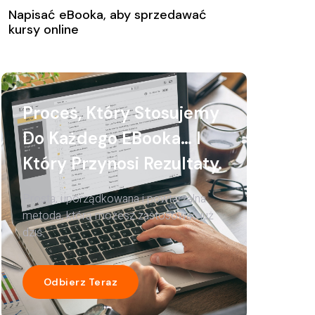
Napisać eBooka, aby sprzedawać
kursy online
Proces, Który Stosujemy
Do Każdego EBooka… I
Który Przynosi Rezultaty.
Prosta, uporządkowana i powtarzalna
metoda, którą możesz zastosować już
dziś.
Odbierz Teraz