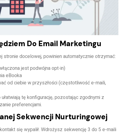
zędziem Do Email Marketingu
ej stronie docelowej, powinien automatycznie otrzymać:
 włączona jest podwójna opt-in)
nia eBooka
ć od ciebie w przyszłości (częstotliwość e-maili,
o
ułatwiają tę konfigurację, pozostając zgodnymi z
zanie preferencjami.
nej Sekwencji Nurturingowej
kontakt się wypalił. Wdrożysz
sekwencję 3 do 5 e-maili