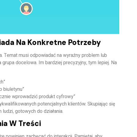
ada Na Konkretne Potrzeby
. Temat musi odpowiadać na wyraźny problem lub
 grupa docelowa. Im bardziej precyzyjny, tym lepiej. Na
ch”
o biuletynu”
tecznie wprowadzić produkt cyfrowy”
ykwalifikowanych potencjalnych klientów. Skupiając się
 ludzi, gotowych do działania.
ia W Treści
że powinien zachęcać do interakcji. Pamiętaj, aby