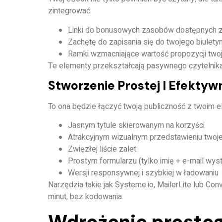
zintegrować:
Linki do bonusowych zasobów dostępnych 
Zachętę do zapisania się do twojego biuletyn
Ramki wzmacniające wartość propozycji twoj
Te elementy przekształcają pasywnego czytelnik
Stworzenie Prostej I Efektyw
To ona będzie łączyć twoją publiczność z twoim e
Jasnym tytule skierowanym na korzyści
Atrakcyjnym wizualnym przedstawieniu twoj
Zwięzłej liście zalet
Prostym formularzu (tylko imię + e-mail wys
Wersji responsywnej i szybkiej w ładowaniu
Narzędzia takie jak
Systeme.io
,
MailerLite
lub
Conv
minut, bez kodowania.
Wdrożenie prosteg