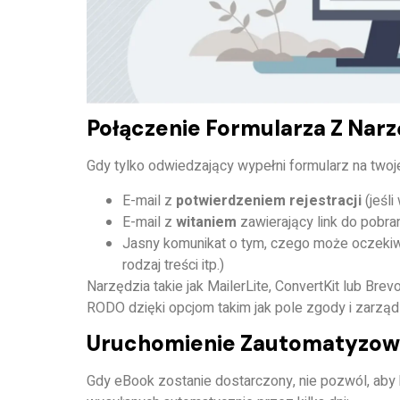
Połączenie Formularza Z Nar
Gdy tylko odwiedzający wypełni formularz na twoj
E-mail z
potwierdzeniem rejestracji
(jeśli
E-mail z
witaniem
zawierający link do pobra
Jasny komunikat o tym, czego może oczekiwa
rodzaj treści itp.)
Narzędzia takie jak
MailerLite
,
ConvertKit
lub
Brev
RODO dzięki opcjom takim jak pole zgody i zarząd
Uruchomienie Zautomatyzowa
Gdy eBook zostanie dostarczony, nie pozwól, aby 