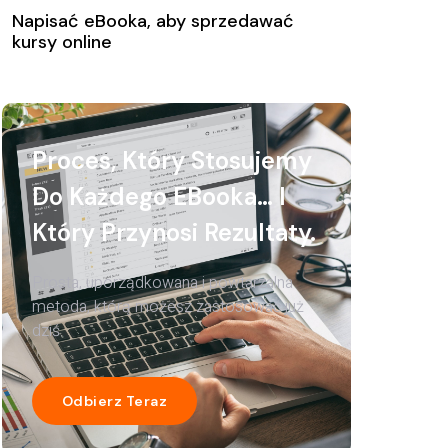
Napisać eBooka, aby sprzedawać
kursy online
Proces, Który Stosujemy
Do Każdego EBooka… I
Który Przynosi Rezultaty.
Prosta, uporządkowana i powtarzalna
metoda, którą możesz zastosować już
dziś.
Odbierz Teraz