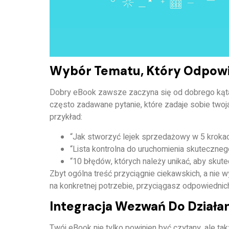
Wybór Tematu, Który Odpowi
Dobry eBook zawsze zaczyna się od dobrego kąta
często zadawane pytanie, które zadaje sobie twoja
przykład:
“Jak stworzyć lejek sprzedażowy w 5 kroka
“Lista kontrolna do uruchomienia skuteczneg
“10 błędów, których należy unikać, aby sku
Zbyt ogólna treść przyciągnie ciekawskich, a nie w
na konkretnej potrzebie, przyciągasz odpowiednich
Integracja Wezwań Do Działan
Twój eBook nie tylko powinien być czytany, ale tak