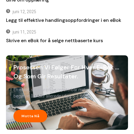
juni 12, 2025
Legg til effektive handlingsoppfordringer i en eBok
juni 11, 2025
Skrive en eBok for å selge nettbaserte kurs
Prosessen Vi Følger For Hver E-Bok …
Og Som Gir Resultater.
En enkel, strukturert og repeterbar metode du kan
begynne å bruke allerede i dag.
Motta Nå