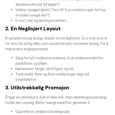
leadsene dine på 30 dager”
).
Vekker nysgjerrighet (
“Hva 90 % av e-bøkene gjør feil (og
hvordan unngå det)”
).
Er kort, klar og løsningsorientert.
2. En Neglisjert Layout
Et amatørmessig design skader troverdigheten. En e-bok som er
for tett, lite luftig eller uten visuell hierarki, motvirker lesing. For å
maksimere engasjementet:
Sørg for luft mellom avsnittene, bruk underoverskrifter,
punktlister og bilder.
Harmoniser farger, skrifttyper og stil.
Tenk mobil: flere og flere nedlastinger skjer på
smarttelefon.
3. Utilstrekkelig Promojon
Å lage en utmerket e-bok er ikke nok. Uten distribusjonsstrategi
forblir den usynlig. Altfor mange bedrifter glemmer å:
Opprette en dedikert landingsside.