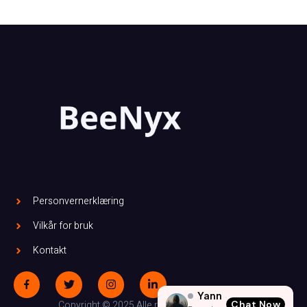
Personvernerklæring
Vilkår for bruk
Kontakt
Yann
Chat Now
Copyright © 2025 Alle rettigheter forbeholdt.