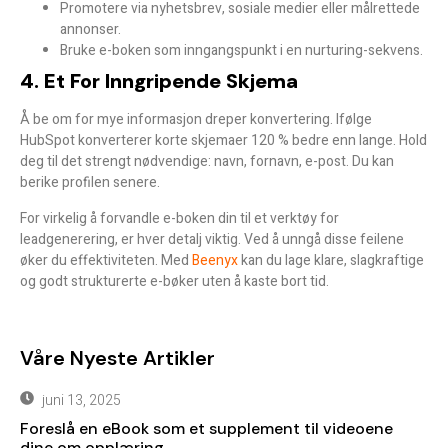
Promotere via nyhetsbrev, sosiale medier eller målrettede
annonser.
Bruke e-boken som inngangspunkt i en nurturing-sekvens.
4. Et For Inngripende Skjema
Å be om for mye informasjon dreper konvertering. Ifølge
HubSpot konverterer korte skjemaer 120 % bedre enn lange. Hold
deg til det strengt nødvendige: navn, fornavn, e-post. Du kan
berike profilen senere.
For virkelig å forvandle e-boken din til et verktøy for
leadgenerering, er hver detalj viktig. Ved å unngå disse feilene
øker du effektiviteten. Med
Beenyx
kan du lage klare, slagkraftige
og godt strukturerte e-bøker uten å kaste bort tid.
Våre Nyeste Artikler
juni 13, 2025
Foreslå en eBook som et supplement til videoene
dine om opplæring