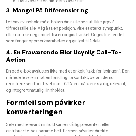
Del ekspertisen din: det skaper tillit.
3. Mangel På Differensiering
I et hav av innhold må e-boken din skille seg ut. Ikke prøv å
tilfredsstille alle. Våg å ta en posisjon, vise et sterkt synspunkt,
eller nærme deg emnet fra en original vinkel. Originalitet er det
som fanger oppmerksomheten og gir lyst til å dele.
4. En Fraværende Eller Usynlig Call-To-
Action
En god e-bok avsluttes ikke med et enkelt “takk for lesingen”. Den
må lede leseren mot en handling: ta kontakt, be om demo,
registrere seg for et webinar… CTA-en må være synlig, relevant,
og integrert naturlig i innholdet.
Formfeil som påvirker
konverteringen
Selv med relevant innhold kan en dårlig presentert eller
distribuert e-bok bomme helt. Formen påvirker direkte