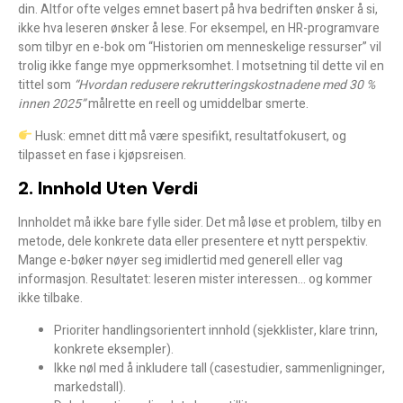
din. Altfor ofte velges emnet basert på hva bedriften ønsker å si,
ikke hva leseren ønsker å lese. For eksempel, en HR-programvare
som tilbyr en e-bok om “Historien om menneskelige ressurser” vil
trolig ikke fange mye oppmerksomhet. I motsetning til dette vil en
tittel som
“Hvordan redusere rekrutteringskostnadene med 30 %
innen 2025”
målrette en reell og umiddelbar smerte.
Husk:
emnet ditt må være spesifikt, resultatfokusert, og
tilpasset en fase i kjøpsreisen.
2. Innhold Uten Verdi
Innholdet må ikke bare fylle sider. Det må løse et problem, tilby en
metode, dele konkrete data eller presentere et nytt perspektiv.
Mange e-bøker nøyer seg imidlertid med generell eller vag
informasjon. Resultatet: leseren mister interessen… og kommer
ikke tilbake.
Prioriter handlingsorientert innhold (sjekklister, klare trinn,
konkrete eksempler).
Ikke nøl med å inkludere tall (casestudier, sammenligninger,
markedstall).