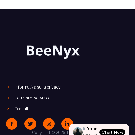
Informativa sulla privacy
Termini di servizio
Contatti
Yann
Chat Now
Copyright © 2025 Tutti i diritti riservati.
Founder