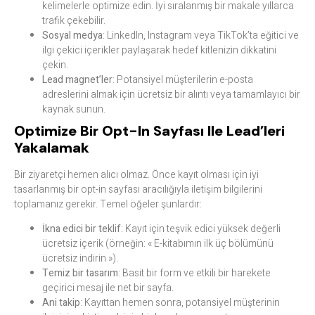
kelimelerle optimize edin. İyi sıralanmış bir makale yıllarca
trafik çekebilir.
Sosyal medya
: LinkedIn, Instagram veya TikTok’ta eğitici ve
ilgi çekici içerikler paylaşarak hedef kitlenizin dikkatini
çekin.
Lead magnet’ler
: Potansiyel müşterilerin e-posta
adreslerini almak için ücretsiz bir alıntı veya tamamlayıcı bir
kaynak sunun.
Optimize Bir Opt-In Sayfası Ile Lead’leri
Yakalamak
Bir ziyaretçi hemen alıcı olmaz. Önce kayıt olması için iyi
tasarlanmış bir opt-in sayfası aracılığıyla iletişim bilgilerini
toplamanız gerekir. Temel öğeler şunlardır:
İkna edici bir teklif
: Kayıt için teşvik edici yüksek değerli
ücretsiz içerik (örneğin: « E-kitabımın ilk üç bölümünü
ücretsiz indirin »).
Temiz bir tasarım
: Basit bir form ve etkili bir harekete
geçirici mesaj ile net bir sayfa.
Ani takip
: Kayıttan hemen sonra, potansiyel müşterinin