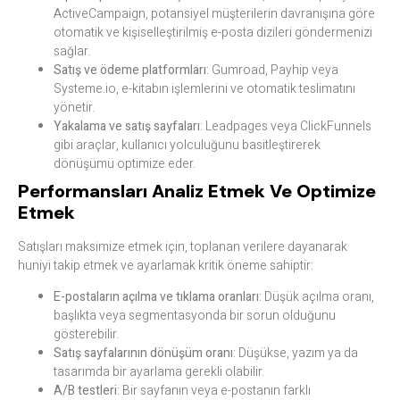
ActiveCampaign, potansiyel müşterilerin davranışına göre
otomatik ve kişiselleştirilmiş e-posta dizileri göndermenizi
sağlar.
Satış ve ödeme platformları
: Gumroad, Payhip veya
Systeme.io, e-kitabın işlemlerini ve otomatik teslimatını
yönetir.
Yakalama ve satış sayfaları
: Leadpages veya ClickFunnels
gibi araçlar, kullanıcı yolculuğunu basitleştirerek
dönüşümü optimize eder.
Performansları Analiz Etmek Ve Optimize
Etmek
Satışları maksimize etmek için, toplanan verilere dayanarak
huniyi takip etmek ve ayarlamak kritik öneme sahiptir:
E-postaların açılma ve tıklama oranları
: Düşük açılma oranı,
başlıkta veya segmentasyonda bir sorun olduğunu
gösterebilir.
Satış sayfalarının dönüşüm oranı
: Düşükse, yazım ya da
tasarımda bir ayarlama gerekli olabilir.
A/B testleri
: Bir sayfanın veya e-postanın farklı