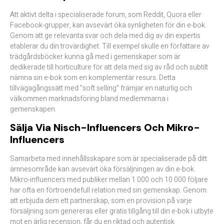
Att aktivt delta i specialiserade forum, som Reddit, Quora eller
Facebook-grupper, kan avsevärt öka synligheten för din e-bok.
Genom att ge relevanta svar och dela med dig av din expertis
etablerar du din trovärdighet. Till exempel skulle en författare av
trädgårdsböcker kunna gå med i gemenskaper som är
dedikerade till horticulture för att dela med sig av råd och subtilt
nämna sin e-bok som en komplementär resurs. Detta
tillvägagångssätt med ”soft selling” främjar en naturlig och
välkommen marknadsföring bland medlemmarna i
gemenskapen.​
Sälja Via Nisch-Influencers Och Mikro-
Influencers
Samarbeta med innehållsskapare som är specialiserade på ditt
ämnesområde kan avsevärt öka försäljningen av din e-bok.
Mikro-influencers med publiker mellan 1 000 och 10 000 följare
har ofta en förtroendefull relation med sin gemenskap. Genom
att erbjuda dem ett partnerskap, som en provision på varje
försäljning som genereras eller gratis tillgång till din e-bok i utbyte
mot en ärlig recension, får du en riktad och autentisk