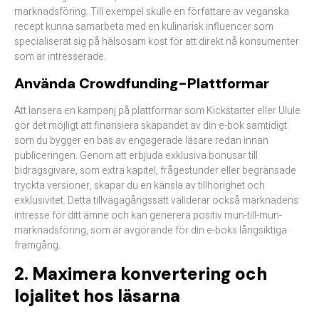
marknadsföring. Till exempel skulle en författare av veganska
recept kunna samarbeta med en kulinarisk influencer som
specialiserat sig på hälsosam kost för att direkt nå konsumenter
som är intresserade.​
Använda Crowdfunding-Plattformar
Att lansera en kampanj på plattformar som Kickstarter eller Ulule
gör det möjligt att finansiera skapandet av din e-bok samtidigt
som du bygger en bas av engagerade läsare redan innan
publiceringen. Genom att erbjuda exklusiva bonusar till
bidragsgivare, som extra kapitel, frågestunder eller begränsade
tryckta versioner, skapar du en känsla av tillhörighet och
exklusivitet. Detta tillvägagångssätt validerar också marknadens
intresse för ditt ämne och kan generera positiv mun-till-mun-
marknadsföring, som är avgörande för din e-boks långsiktiga
framgång.​
2. Maximera konvertering och
lojalitet hos läsarna