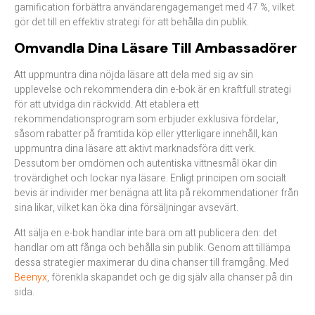
gamification förbättra användarengagemanget med 47 %, vilket
gör det till en effektiv strategi för att behålla din publik.
Omvandla Dina Läsare Till Ambassadörer
Att uppmuntra dina nöjda läsare att dela med sig av sin
upplevelse och rekommendera din e-bok är en kraftfull strategi
för att utvidga din räckvidd. Att etablera ett
rekommendationsprogram som erbjuder exklusiva fördelar,
såsom rabatter på framtida köp eller ytterligare innehåll, kan
uppmuntra dina läsare att aktivt marknadsföra ditt verk.
Dessutom ber omdömen och autentiska vittnesmål ökar din
trovärdighet och lockar nya läsare. Enligt principen om socialt
bevis är individer mer benägna att lita på rekommendationer från
sina likar, vilket kan öka dina försäljningar avsevärt.​
Att sälja en e-bok handlar inte bara om att publicera den: det
handlar om att fånga och behålla sin publik. Genom att tillämpa
dessa strategier maximerar du dina chanser till framgång. Med
Beenyx
, förenkla skapandet och ge dig själv alla chanser på din
sida.