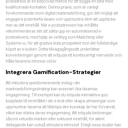
postadress är en beprövad metod för att bygga en lista med
kvalificerade kontakter. Denna praxis, som är vanligt
förekommande inom digital marknadsföring, gör det möjligt att
engagera potentiella läsare och uppmuntra dem att upptäcka
mer av ditt innehåll. När e-postadressen har erhållits
rekommenderas det att sätta upp en automatiserad e-
postsekvens, med hjälp av verktyg som Mailchimp eller
Systeme.io, för att gradvis leda prospektet mot det fullständiga
köpet av e-boken. Detta tillvägagångssätt underlättar
konverteringen genom att erbjuda ett kontinuerligt mervärde och
hålla läsarens intresse vid liv.​
Integrera Gamification-Strategier
Att inkludera speldominerande inslag i din
marknadsföringsstrategi kan avsevärt öka läsarnas
engagemang. Till exempel kan du erbjuda interaktiva quiz
kopplade till innehållet i din e-bok eller skapa utmaningar som
uppmuntrar läsarna att tillämpa den kunskap de har förvärvat,
vilket kan stärka deras engagemang. Att erbjuda belöningar,
såsom virtuella märken eller exklusivt innehåll, för aktivt
deltagande kan också stimulera intresset. Enligt vissa studier kan