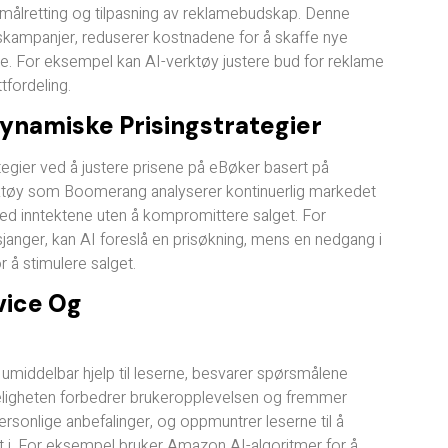
ålretting og tilpasning av reklamebudskap. Denne
skampanjer, reduserer kostnadene for å skaffe nye
e. For eksempel kan AI-verktøy justere bud for reklame
tfordeling.
Dynamiske Prisingstrategier
ategier ved å justere prisene på eBøker basert på
rktøy som Boomerang analyserer kontinuerlig markedet
med inntektene uten å kompromittere salget. For
sjanger, kan AI foreslå en prisøkning, mens en nedgang i
r å stimulere salget.
vice Og
r umiddelbar hjelp til leserne, besvarer spørsmålene
geligheten forbedrer brukeropplevelsen og fremmer
i personlige anbefalinger, og oppmuntrer leserne til å
i. For eksempel bruker Amazon AI-algoritmer for å