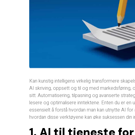
Kan kunstig intelligens virkelig transformere skap
AI skriving, oppsett og til og med markedsføring, o
sitt. Automatisering, tilpasning og avanserte strate
lesere og optimalisere inntektene. Enten du er en ua
essensielt å forstå hvordan man kan utnytte AI for 
hvordan disse verktøyene kan øke suksessen din inn
1. AI til tjeneste f