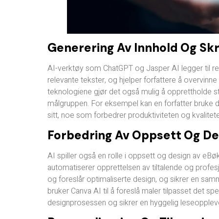
Generering Av Innhold Og Skr
AI-verktøy som ChatGPT og Jasper AI legger til r
relevante tekster, og hjelper forfattere å overvinn
teknologiene gjør det også mulig å opprettholde s
målgruppen. For eksempel kan en forfatter bruke dis
sitt, noe som forbedrer produktiviteten og kvalitet
Forbedring Av Oppsett Og De
AI spiller også en rolle i oppsett og design av eB
automatiserer opprettelsen av tiltalende og profes
og foreslår optimaliserte design, og sikrer en s
bruker Canva AI til å foreslå maler tilpasset det s
designprosessen og sikrer en hyggelig leseoppleve