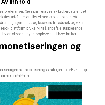
 Av Innhold
 leserpreferanser. Gjennom analyse av brukerdata er det
itetsnivået eller tilby ekstra kapitler basert på
drer engasjementet og leserens tilfredshet, og øker
 eBok-plattform bruke AI til å anbefale supplerende
tilby en skreddersydd opplevelse til hver bruker.
 monetiseringen og
ptimaliseringen av monetiseringsstrategier for eBøker, og
aksimere inntektene.