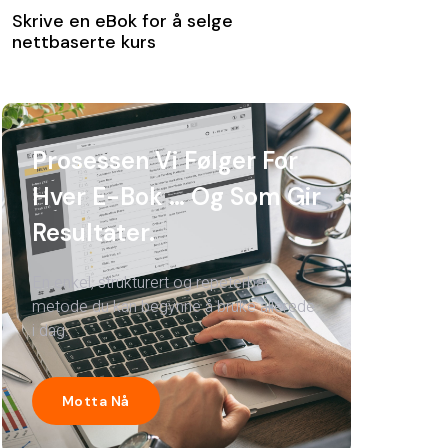
Skrive en eBok for å selge
nettbaserte kurs
Prosessen Vi Følger For
Hver E-Bok … Og Som Gir
Resultater.
En enkel, strukturert og repeterbar
metode du kan begynne å bruke allerede
i dag.
Motta Nå