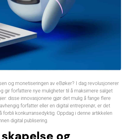
elsen og monetiseringen av eBøker? I dag revolusjonerer
g gir forfattere nye muligheter til å maksimere salget
gier: disse innovasjonene gjør det mulig å fange flere
vhengig forfatter eller en digital entreprenør, er det
å forbli konkurransedyktig. Oppdag i denne artikkelen
en digital publisering.
or skapelse og