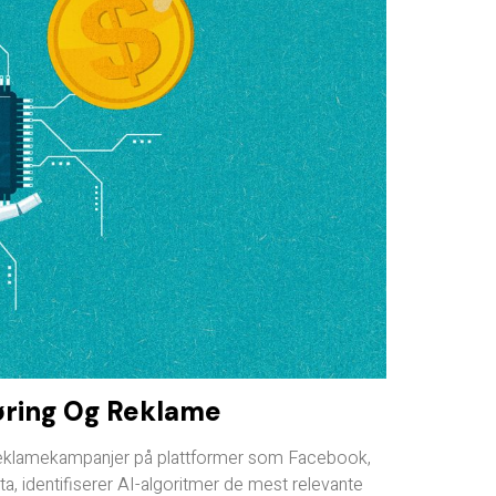
øring Og Reklame
 reklamekampanjer på plattformer som Facebook,
 identifiserer AI-algoritmer de mest relevante