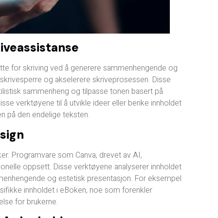
iveassistanse
ette for skriving ved å generere sammenhengende og
e skrivesperre og akselerere skriveprosessen. Disse
tilistisk sammenheng og tilpasse tonen basert på
se verktøyene til å utvikle ideer eller berike innholdet
en på den endelige teksten.
sign
øker. Programvare som Canva, drevet av AI,
jonelle oppsett. Disse verktøyene analyserer innholdet
ammenhengende og estetisk presentasjon. For eksempel
pesifikke innholdet i eBoken, noe som forenkler
lse for brukerne.