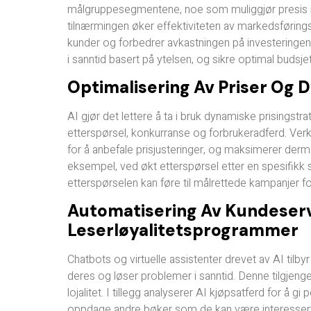
målgruppesegmentene, noe som muliggjør presis m
tilnærmingen øker effektiviteten av markedsføring
kunder og forbedrer avkastningen på investeringen
i sanntid basert på ytelsen, og sikre optimal budsjet
Optimalisering Av Priser Og 
AI gjør det lettere å ta i bruk dynamiske prisingstr
etterspørsel, konkurranse og forbrukeradferd. Ve
for å anbefale prisjusteringer, og maksimerer der
eksempel, ved økt etterspørsel etter en spesifikk 
etterspørselen kan føre til målrettede kampanjer fo
Automatisering Av Kundeser
Leserløyalitetsprogrammer
Chatbots og virtuelle assistenter drevet av AI tilby
deres og løser problemer i sanntid. Denne tilgjen
lojalitet. I tillegg analyserer AI kjøpsatferd for å g
oppdage andre bøker som de kan være interessert 