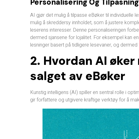
Personalisering Og Tilpasning
AI gjør det mulig å tilpasse eBøker til individuelle
mulig å skreddersy innholdet, som å justere kompleks
leserens interesser. Denne personaliseringen forbe
dermed sjansene for lojalitet. For eksempel kan en
lesninger basert på tidligere lesevaner, og dermed 
2. Hvordan AI øker
salget av eBøker
Kunstig intelligens (AI) spiller en sentral rolle i o
gir forfattere og utgivere kraftige verktøy for å m