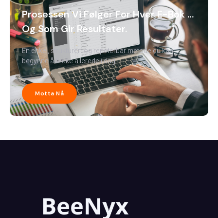
Prosessen Vi Følger For Hver E-Bok …
Og Som Gir Resultater.
En enkel, strukturert og repeterbar metode du kan
begynne å bruke allerede i dag.
Motta Nå