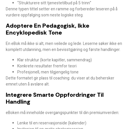
“Strukturere sitt tjenestetilbud på 5 trinn”
Denne typen tittel setter en ramme og forbereder leseren på
å
vurdere oppfølging
som neste logiske steg.
Adoptere En Pedagogisk, Ikke
Encyklopedisk Tone
En eBok må ikke si alt, men
veilede og lede
. Leserne søker ikke en
komplett utdanning, men en
bevisstgjøring
og første handlinger.
Klar struktur (korte kapitler, sammendrag)
Konkrete resultater fremfor teori
Profesjonell, men tilgjengelig tone
Dette formatet gir
plass til coaching
: du viser at du behersker
emnet uten å avsløre alt.
Integrere Smarte Oppfordringer Til
Handling
eBoken må inneholde overgangspunkter til din premiumverden:
Lenke til en reservasjonside (kalender)