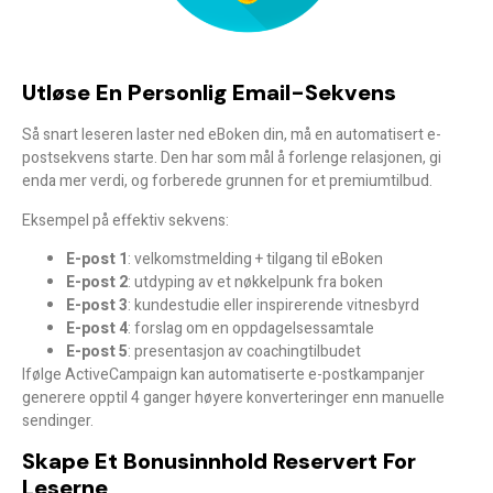
Utløse En Personlig Email-Sekvens
Så snart leseren laster ned eBoken din, må en
automatisert e-
postsekvens
starte. Den har som mål å forlenge relasjonen, gi
enda mer verdi, og forberede grunnen for et premiumtilbud.
Eksempel på effektiv sekvens:
E-post 1
: velkomstmelding + tilgang til eBoken
E-post 2
: utdyping av et nøkkelpunk fra boken
E-post 3
: kundestudie eller inspirerende vitnesbyrd
E-post 4
: forslag om en oppdagelsessamtale
E-post 5
: presentasjon av coachingtilbudet
Ifølge ActiveCampaign kan automatiserte e-postkampanjer
generere opptil 4 ganger høyere konverteringer
enn manuelle
sendinger.
Skape Et Bonusinnhold Reservert For
Leserne