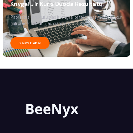
Knygai... Ir Kuris Duoda Rezultatų.
Paprastas, struktūruotas ir lengvai pritaikomas metodas, kurį
gali pradėti naudoti jau šiandien.
Gauti Dabar