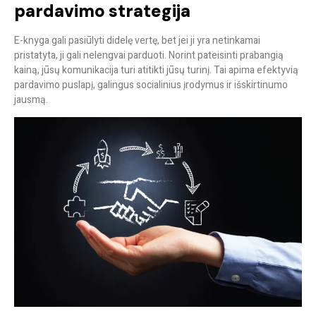
pardavimo strategija
E-knyga gali pasiūlyti didelę vertę, bet jei ji yra netinkamai
pristatyta, ji gali nelengvai parduoti. Norint pateisinti prabangią
kainą, jūsų komunikacija turi atitikti jūsų turinį. Tai apima efektyvią
pardavimo puslapį, galingus socialinius įrodymus ir išskirtinumo
jausmą.