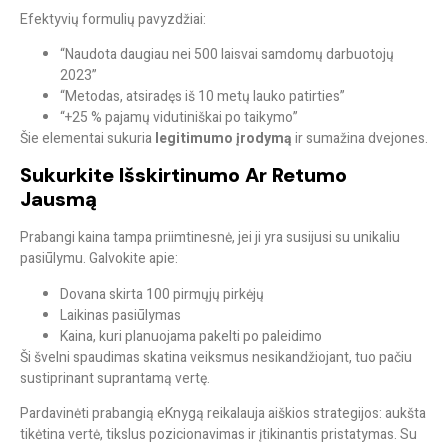
Efektyvių formulių pavyzdžiai:
“Naudota daugiau nei 500 laisvai samdomų darbuotojų
2023”
“Metodas, atsiradęs iš 10 metų lauko patirties”
“+25 % pajamų vidutiniškai po taikymo”
Šie elementai sukuria
legitimumo įrodymą
ir sumažina dvejones.
Sukurkite Išskirtinumo Ar Retumo
Jausmą
Prabangi kaina tampa priimtinesnė, jei ji yra susijusi su unikaliu
pasiūlymu. Galvokite apie:
Dovana skirta 100 pirmųjų pirkėjų
Laikinas pasiūlymas
Kaina, kuri planuojama pakelti po paleidimo
Ši švelni spaudimas skatina veiksmus nesikandžiojant, tuo pačiu
sustiprinant suprantamą vertę.
Pardavinėti prabangią eKnygą reikalauja aiškios strategijos: aukšta
tikėtina vertė, tikslus pozicionavimas ir įtikinantis pristatymas. Su