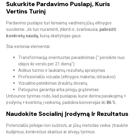
Sukurkite Pardavimo Puslapį, Kuris
Vertins Turinį
Pardavimo puslapis
turi lemiamą vaidmenį jūsų eKnygos
suvokime. Jis turi nuraminti, įtikinti ir, svarbiausia,
pabrėžti
konkretų naudą
, kurią skaitytojas gaus.
Štai esminiai elementai:
Transformaciją orientuotas pavadinimas (“ pereikite nuo
idėjos iki verslo per 21 dieną”)
Aiškus turinio ir laukiamų rezultatų aprašymas
Profesionalūs vizualai (eKnygos maketai, ištraukos)
Vizualinė pateikimas įtrauktų dovanų
Patogumo garantija arba pinigų grąžinimas
Unbounce tyrimas rodo, kad puslapiai, kurie derina pasakojimą +
įrodymą + kvietimą į veiksmą, padidina konversijas iki
86 %
.
Naudokite Socialinį Įrodymą Ir Rezultatus
Potencialūs pirkėjai nori sužinoti, ar jūsų metodas veikia. Įtraukite
liudijimus, konkrečius skaičius ar atvejų tyrimus.