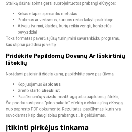
Štai ką dažnai apima gerai suprojektuotos prabangi eKnygos:
Kelias etapas apimantis metodas
Pratimus ar veiksmus, kuriuos reikia taikyti praktikoje
Atvejų tyrimai, klaidos, kurių reikia vengti, konkretūs
pavyzdžiai
Toks formatas paverčia jūsų turinį
mini savarankišku programu
,
kas stipriai padidina jo vertę.
Pridėkite Papildomų Dovanų Ar Išskirtinių
Išteklių
Norėdami pateisinti didelę kainą, papildykite savo pasiūlymą:
Kopijuojamus
šablonus
Greito starto
checklist
Paaiškinančią
vaizdo medžiagą
arba papildomą išteklių
Šie priedai sustiprina “pilno paketo” efektą ir išskiria jūsų eKnygą
nuo paprasto PDF dokumento. Rezultatas: pasiūlymas, kuris yra
suvokiamas kaip daug labiau prabangus… ir geidžiamas.
Įtikinti pirkėjus tinkama