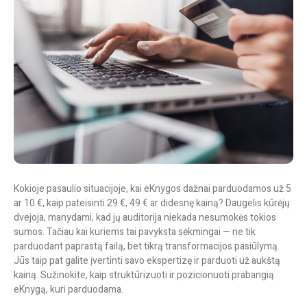
Kokioje pasaulio situacijoje, kai eKnygos dažnai parduodamos už 5
ar 10 €, kaip pateisinti 29 €, 49 € ar didesnę kainą? Daugelis kūrėjų
dvejoja, manydami, kad jų auditorija niekada nesumokės tokios
sumos. Tačiau kai kuriems tai pavyksta sėkmingai — ne tik
parduodant paprastą failą, bet tikrą
transformacijos pasiūlymą
.
Jūs taip pat galite įvertinti savo ekspertizę ir parduoti už aukštą
kainą. Sužinokite, kaip struktūrizuoti ir pozicionuoti prabangią
eKnygą, kuri parduodama.