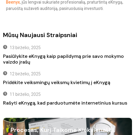
Beenyx
, jūs lengvai sukuriate profesionalią, praturtintą eKnygą,
paruoštą sužavėti auditoriją, pasiruošusią investuoti.
Mūsų Naujausi Straipsniai
13 birželio, 2025
Pasiūlykite eKnygą kaip papildymą prie savo mokymo
vaizdo įrašų
12 birželio, 2025
Pridėkite veiksmingų veiksmų kvietimų į eKnygą
11 birželio, 2025
Rašyti eKnygą, kad parduotumėte internetinius kursus
Procesas, Kurį Taikome Kiekvienai El.