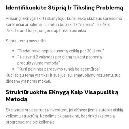
Identifikuokite Stiprią Ir Tikslinę Problemą
Prabangi eKnyga skirta skaitytojui, kuris
ieško skubaus sprendimo
konkrečiai problemai
. Ji neturi būti skirta “visiems”, o aiškiai
išskirtai auditorijai, su gerai apibrėžtu poreikiu.
Stiprių temų pavyzdžiai:
“Pradėti savo nepriklausomą veiklą per 30 dienų”
“Išlaisvinti 2 valandas per dieną taikant paprastą
produktyvumo metodą”
“Kurti pelningą pardavimo tunelį be agentūros”
Kuo labiau tema yra tiksli ir susijusi su
išmatuojamu rezultatu
, tuo
didesnė yra noras mokėti.
Struktūruokite EKnygą Kaip Visapusišką
Metodą
Skaitytojai yra pasiruošę investuoti, jei eKnyga jiems suteikia
aiškią
veiksmų struktūrą
. Negalima tik paaiškinti, bet
rinkti skaitytoją
progresuojančioje kelionėje
.