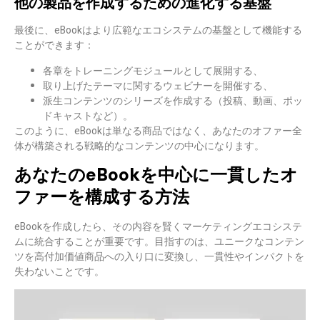
他の製品を作成するための進化する基盤
最後に、eBookは
より広範なエコシステムの基盤として機能する
ことができます
：
各章をトレーニングモジュールとして展開する、
取り上げたテーマに関するウェビナーを開催する、
派生コンテンツのシリーズを作成する（投稿、動画、ポッ
ドキャストなど）。
このように、eBookは単なる商品ではなく、あなたのオファー全
体が構築される
戦略的なコンテンツの中心
になります。
あなたのeBookを中心に一貫したオ
ファーを構成する方法
eBookを作成したら、その内容を賢く
マーケティングエコシステ
ムに統合することが重要です
。目指すのは、ユニークなコンテン
ツを高付加価値商品への入り口に変換し、一貫性やインパクトを
失わないことです。