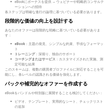
eBookにボーナスを提供 → ウェビナーや戦略的コンサルテ
ーションへの招待
各ステップは明確な進行の論理に基づいている必要があります。
段階的な価値の向上を設計する
あなたのオファーは
段階的な戦略
に基づいている必要がありま
す：
eBook
：主題の発見、シンプルな約束、手頃なフォーマッ
ト
トレーニング
：深堀り、独自のサポート
コーチングまたはサービス
：カスタマイズされた実施、測
定可能な結果
このスキームは、複数の購買者プロファイルに対応することを可
能にし、各レベルの認識される価値を強化します。
パックや補完的なオファーを作成する
eBookを
バンドル
や特別版に展開することも検討してください：
ビデオ、テンプレート、実用的なシート、チェックリスト
の追加