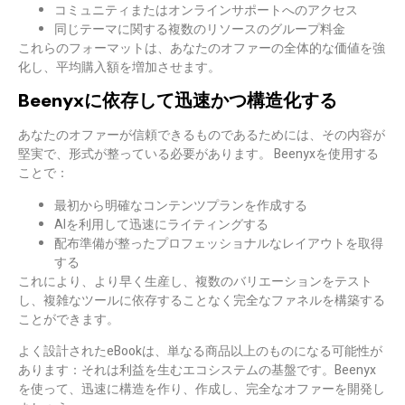
コミュニティまたはオンラインサポートへのアクセス
同じテーマに関する複数のリソースのグループ料金
これらのフォーマットは、あなたのオファーの全体的な価値を強
化し、平均購入額を増加させます。
Beenyxに依存して迅速かつ構造化する
あなたのオファーが信頼できるものであるためには、その内容が
堅実で、形式が整っている必要があります。
Beenyx
を使用する
ことで：
最初から明確なコンテンツプランを作成する
AIを利用して迅速にライティングする
配布準備が整ったプロフェッショナルなレイアウトを取得
する
これにより、
より早く
生産し、複数のバリエーションをテスト
し、複雑なツールに依存することなく完全なファネルを構築する
ことができます。
よく設計されたeBookは、単なる商品以上のものになる可能性が
あります：それは利益を生むエコシステムの基盤です。Beenyx
を使って、迅速に構造を作り、作成し、完全なオファーを開発し