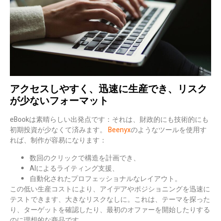
アクセスしやすく、迅速に生産でき、リスク
が少ないフォーマット
eBookは素晴らしい出発点です：それは、財政的にも技術的にも
初期投資が少なくて済みます。
Beenyx
のようなツールを使用す
れば、制作が容易になります：
数回のクリックで構造を計画でき、
AIによるライティング支援、
自動化されたプロフェッショナルなレイアウト。
この低い生産コストにより、
アイデアやポジショニングを迅速に
テストできます
、大きなリスクなしに。これは、テーマを探った
り、ターゲットを確認したり、最初のオファーを開始したりする
のに理想的な商品です。