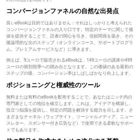
コンバージョンファネルの自然な出発点
良いeBookは目的ではありません：それは
しっかりと考えられた
コンバージョンファネルの入り口
です。特定のテーマに関して価
値を提供することで、読者の関心を引き、信頼関係を築き、その
後論理的な次のステップ（オンラインコース、サポートプログラ
ム、プレミアムサービスなど）に導きます。
例えば、9ユーロで販売されるeBookは、149ユーロの講座や499
ユーロの個別指導への踏み台となります。この価値のある最初の
ステップの後、コンバージョン率はしばしばかなり向上します。
ポジショニングと権威性のツール
無料または有料のeBookを配布することで、あなたは
ニッチ内の
専門家としての地位を確立します
。これは、アイデアを構築し、
役立つ知識を提供し、特定の問題を解決する能力を示します。さ
まざまなチャネル（ウェブサイト、ソーシャルメディア、ニュー
スレター、スポンサー付き広告など）で使用できる柔軟なサポー
トでもあります。