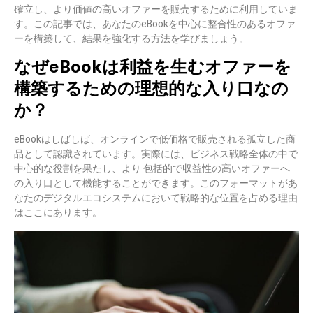
確立し、より価値の高いオファーを販売するために利用していま
す。
この記事では、あなたのeBookを中心に整合性のあるオファ
ーを構築して、結果を強化する方法を学びましょう。
なぜeBookは利益を生むオファーを
構築するための理想的な入り口なの
か？
eBookはしばしば、オンラインで低価格で販売される孤立した商
品として認識されています。実際には、ビジネス戦略全体の中で
中心的な役割を果たし、より
包括的で収益性の高いオファーへ
の入り口
として機能することができます。このフォーマットがあ
なたのデジタルエコシステムにおいて戦略的な位置を占める理由
はここにあります。