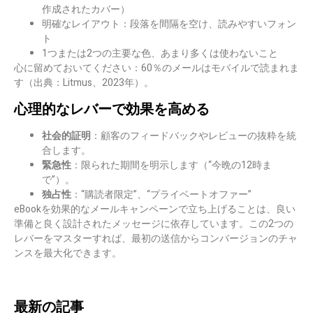
作成されたカバー）
明確なレイアウト：段落を間隔を空け、読みやすいフォン
ト
1つまたは2つの主要な色、あまり多くは使わないこと
心に留めておいてください：
60％のメールはモバイルで読まれま
す
（出典：Litmus、2023年）。
心理的なレバーで効果を高める
社会的証明
：顧客のフィードバックやレビューの抜粋を統
合します。
緊急性
：限られた期間を明示します（“今晩の12時ま
で”）。
独占性
：“購読者限定”、“プライベートオファー”
eBookを効果的なメールキャンペーンで立ち上げることは、良い
準備と良く設計されたメッセージに依存しています。この2つの
レバーをマスターすれば、最初の送信からコンバージョンのチャ
ンスを最大化できます。
最新の記事