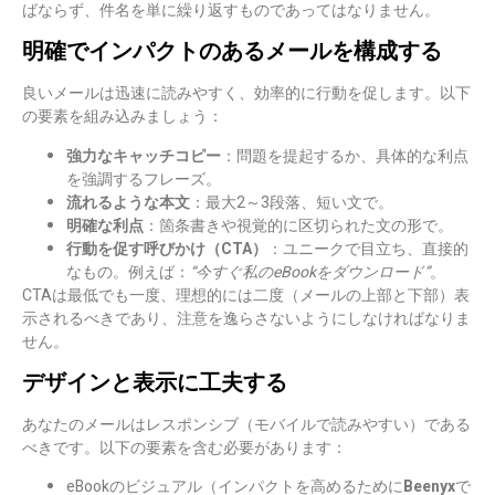
ばならず、件名を単に繰り返すものであってはなりません。
明確でインパクトのあるメールを構成する
良いメールは迅速に読みやすく、効率的に行動を促します。以下
の要素を組み込みましょう：
強力なキャッチコピー
：問題を提起するか、具体的な利点
を強調するフレーズ。
流れるような本文
：最大2～3段落、短い文で。
明確な利点
：箇条書きや視覚的に区切られた文の形で。
行動を促す呼びかけ（CTA）
：ユニークで目立ち、直接的
なもの。例えば：
“今すぐ私のeBookをダウンロード”
。
CTAは最低でも一度、理想的には二度（メールの上部と下部）表
示されるべきであり、注意を逸らさないようにしなければなりま
せん。
デザインと表示に工夫する
あなたのメールはレスポンシブ（モバイルで読みやすい）である
べきです。以下の要素を含む必要があります：
eBookのビジュアル（インパクトを高めるために
Beenyx
で