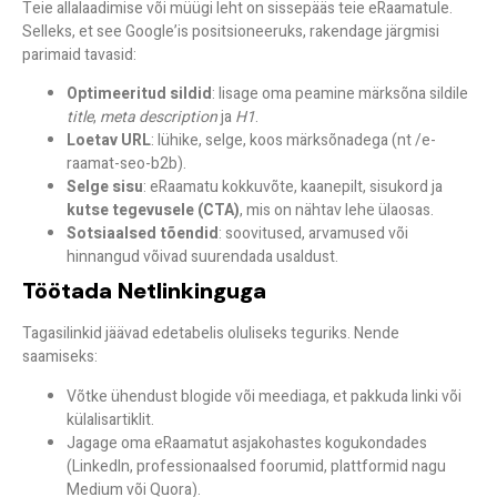
Teie allalaadimise või müügi leht on sissepääs teie eRaamatule.
Selleks, et see Google’is positsioneeruks, rakendage järgmisi
parimaid tavasid:
Optimeeritud sildid
: lisage oma peamine märksõna sildile
title
,
meta description
ja
H1
.
Loetav URL
: lühike, selge, koos märksõnadega (nt /e-
raamat-seo-b2b).
Selge sisu
: eRaamatu kokkuvõte, kaanepilt, sisukord ja
kutse tegevusele (CTA)
, mis on nähtav lehe ülaosas.
Sotsiaalsed tõendid
: soovitused, arvamused või
hinnangud võivad suurendada usaldust.
Töötada Netlinkinguga
Tagasilinkid jäävad edetabelis oluliseks teguriks. Nende
saamiseks:
Võtke ühendust blogide või meediaga, et pakkuda linki või
külalisartiklit.
Jagage oma eRaamatut asjakohastes kogukondades
(LinkedIn, professionaalsed foorumid, plattformid nagu
Medium või Quora).