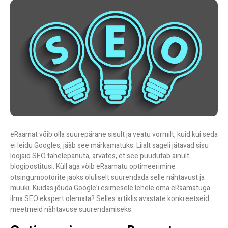
eRaamat võib olla suurepärane sisult ja veatu vormilt, kuid kui seda
ei leidu Googles, jääb see märkamatuks. Liialt sageli jätavad sisu
loojaid SEO tähelepanuta, arvates, et see puudutab ainult
blogipostitusi. Küll aga võib eRaamatu optimeerimine
otsingumootorite jaoks oluliselt suurendada selle nähtavust ja
müüki. Kuidas jõuda Google’i esimesele lehele oma eRaamatuga
ilma SEO ekspert olemata? Selles artiklis avastate konkreetseid
meetmeid nähtavuse suurendamiseks.