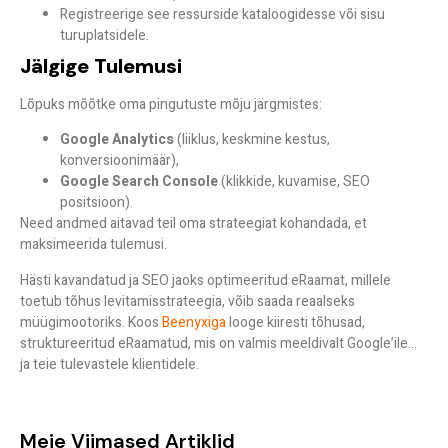
Registreerige see ressurside kataloogidesse või sisu
turuplatsidele.
Jälgige Tulemusi
Lõpuks mõõtke oma pingutuste mõju järgmistes:
Google Analytics
(liiklus, keskmine kestus,
konversioonimäär),
Google Search Console
(klikkide, kuvamise, SEO
positsioon).
Need andmed aitavad teil oma strateegiat kohandada, et
maksimeerida tulemusi.
Hästi kavandatud ja SEO jaoks optimeeritud eRaamat, millele
toetub tõhus levitamisstrateegia, võib saada reaalseks
müügimootoriks. Koos
Beenyxiga
looge kiiresti tõhusad,
struktureeritud eRaamatud, mis on valmis meeldivalt Google’ile…
ja teie tulevastele klientidele.
Meie Viimased Artiklid