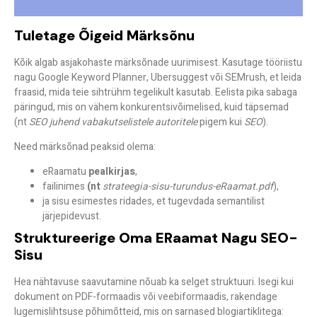
Tuletage Õigeid Märksõnu
Kõik algab asjakohaste märksõnade uurimisest. Kasutage tööriistu
nagu Google Keyword Planner, Ubersuggest või SEMrush, et leida
fraasid, mida teie sihtrühm tegelikult kasutab. Eelista pika sabaga
päringud, mis on vähem konkurentsivõimelised, kuid täpsemad
(nt
SEO juhend vabakutselistele autoritele
pigem kui
SEO
).
Need märksõnad peaksid olema:
eRaamatu
pealkirjas
,
failinimes
(nt
strateegia-sisu-turundus-eRaamat.pdf
),
ja sisu esimestes ridades, et tugevdada semantilist
järjepidevust.
Struktureerige Oma ERaamat Nagu SEO-
Sisu
Hea nähtavuse saavutamine nõuab ka selget struktuuri. Isegi kui
dokument on PDF-formaadis või veebiformaadis, rakendage
lugemislihtsuse põhimõtteid, mis on sarnased blogiartiklitega: