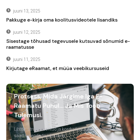
juuni 13, 2025
Pakkuge e-kirja oma koolitusvideotele lisandiks
juuni 12, 2025
Sisestage tõhusad tegevusele kutsuvad sõnumid e-
raamatusse
juuni 11, 2025
Kirjutage eRaamat, et müüa veebikursuseid
Protsess, Mida Järgime Iga E-
Raamatu Puhul… Ja Mis Toob
Tulemusi.
Lihtne, struktureeritud ja korduvkasutatav meetod, mida
saad rakendada juba täna.