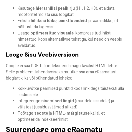
Kasutage
hierarhilisi pealkirju
(H1, H2, H3), et aidata
mootoritel mõista sisu loogikat.
Eelista
lühikesi lõike
,
punktloendeid
ja raamistikku, et
hõlbustada lugemist.
Lisage
optimeeritud visuaale
: kompressitud, hästi
nimetatud, koos alternatiivse tekstiga, kui need on veebis
avaldatud.
Looge Sisu Veebiversioon
Google ei saa PDF-faili indekseerida nagu tavalist HTML-lehte.
Selle probleemi lahendamiseks muutke osa oma eRaamatust
blogiartikliks
või
pühendatud leheks
:
Kokkuvõtke peamised punktid koos linkidega täisteksti alla
laadimisele.
Integreerige
sisemised lingid
(muudele sisudele) ja
välistest (usaldusväärsed allikad).
Töötage
seoste
ja
HTML-märgistuse
kallal, et
optimeerida indekseerimist.
Suurendage oma eRaamatu