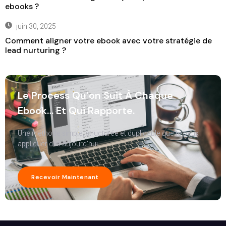
ebooks ?
juin 30, 2025
Comment aligner votre ebook avec votre stratégie de
lead nurturing ?
Le Process Qu’on Suit À Chaque
Ebook… Et Qui Rapporte.
Une méthode simple, structurée et duplicable que tu peux
appliquer dès aujourd’hui.
Recevoir Maintenant