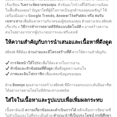
เริ่มเขียน
วิเคราะห์ตลาดของคุณ
: หัวข้ออะไรบ้างที่ได้รับความนิยม
ในพื้นที่ของคุณ? ปัญหาใดที่ผู้มีโอกาสเป็นลูกค้าของคุณเผชิญ? ใช้
เครื่องมืออย่าง
Google Trends, AnswerThePublic หรือ ฟอรัม
เฉพาะทาง
เพื่อค้นหาความกังวลของผู้ชมของคุณ ตัวอย่างเช่น eBook
เกี่ยวกับ
« วิธีการทำการตลาดดิจิทัลแบบอัตโนมัติ »
อาจสร้างความ
สนใจอย่างมากจากผู้ประกอบการและฟรีแลนซ์
ให้ความสำคัญกับการนำเสนอและเนื้อหาที่ดึงดูด
eBook ที่ดีต้อง
อ่านง่ายและมีโครงสร้างที่ดี
ควรให้ความสำคัญกับ:
การจัดหน้าให้โปร่ง
เพื่อให้สะดวกในการอ่าน
หัวข้อและหัวข้อย่อยที่ดึงดูด
เพื่อดึงดูดความสนใจ
ภาพและอินโฟกราฟิก
เพื่อแสดงข้อมูลของคุณ
ด้วย
Beenyx
คุณสามารถสร้าง eBook ที่มีการออกแบบระดับมืออาชีพ
ได้อย่างง่ายดายโดยไม่มีทักษะทางเทคนิค
ใส่ใจในเนื้อหาและรูปแบบเพื่อเพิ่มผลกระทบ
เนื้อหาต้องมี
ความเกี่ยวข้องและดำเนินการได้
หลีกเลี่ยงการยืดยาดที่
ไม่จำเป็นและไปที่ประเด็นด้วย
คำแนะนำที่เป็นประโยชน์ กรณีศึกษา