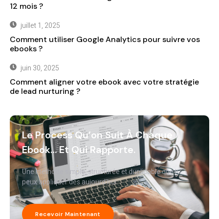
12 mois ?
juillet 1, 2025
Comment utiliser Google Analytics pour suivre vos
ebooks ?
juin 30, 2025
Comment aligner votre ebook avec votre stratégie
de lead nurturing ?
Le Process Qu’on Suit À Chaque
Ebook… Et Qui Rapporte.
Une méthode simple, structurée et duplicable que tu
peux appliquer dès aujourd’hui.
Recevoir Maintenant